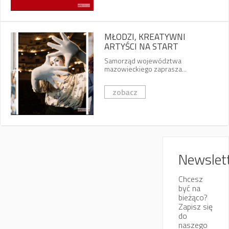
MŁODZI, KREATYWNI
ARTYŚCI NA START
Samorząd województwa
mazowieckiego zaprasza...
zobacz
Newslet
Chcesz
być na
bieżąco?
Zapisz się
do
naszego