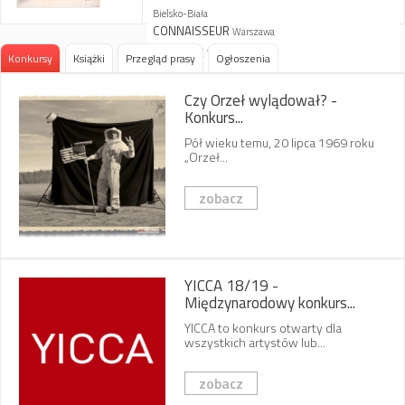
Bielsko-Biała
CONNAISSEUR
Warszawa
Galeria 32
Warszawa
Konkursy
Książki
Przegląd prasy
Ogłoszenia
PDA W. Śladowski
Kraków
Tabot
Czy Orzeł wylądował? -
Rzeszów
Konkurs...
Art Decorum
Kraków
Grodzka
Płock
Pół wieku temu, 20 lipca 1969 roku
„Orzeł...
Arlo
Warszawa
artofpoland.pl
zobacz
Connaisseur
Kraków
Milano
Warszawa
YICCA 18/19 -
Międzynarodowy konkurs...
YICCA to konkurs otwarty dla
wszystkich artystów lub...
zobacz