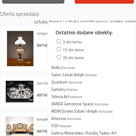
Oferta sprzedaży:
sztuka dawna
|
sztuka współczesna
|
indeks galerii
Ostatnio dodane obiekty:
Lampa naftowa
3 dni temu
ANTIK BAZAR. Meble Antyczne. E. i S. Wojtachnio
15 dni temu
30 dni temu
Antik
Warszawa
Salon Sztuki Antyki
Wrocław
Quantum
Warszawa
Garnitur do kawy i herbaty
Garbary
Wrocław
ANTIK BAZAR. Meble Antyczne. E. i S. Wojtachnio
Silesia Art
Katowice
KAREA Gemstone Space
Warszawa
MDM Dzieła Sztuki i Antyki
Warszawa
Artessia
Warszawa
Komplet mebli salonowych w stylu Louis-Philippe
FOX
Katowice
ANTIK BAZAR. Meble Antyczne. E. i S. Wojtachnio
Galeria Malarstwa i Rzeżby Tadeo-Art