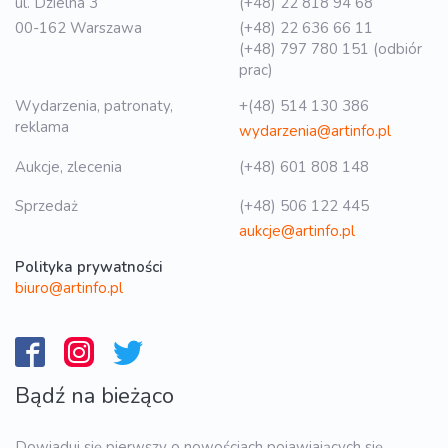
ul. Dzielna 3
(+48) 22 818 94 68
00-162 Warszawa
(+48) 22 636 66 11
(+48) 797 780 151 (odbiór
prac)
Wydarzenia, patronaty,
+(48) 514 130 386
reklama
wydarzenia@artinfo.pl
Aukcje, zlecenia
(+48) 601 808 148
Sprzedaż
(+48) 506 122 445
aukcje@artinfo.pl
Polityka prywatności
biuro@artinfo.pl
Bądź na bieżąco
Dowiaduj się pierwszy o nowościach pojawiających się