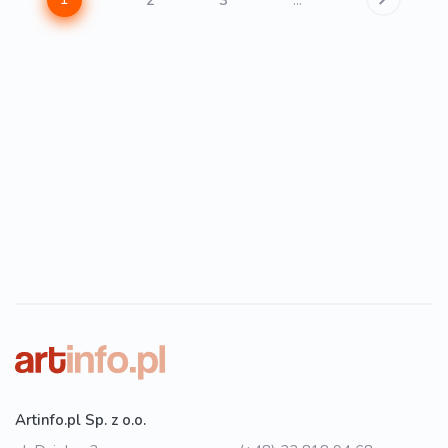
2
3
...
Artinfo.pl Sp. z o.o.