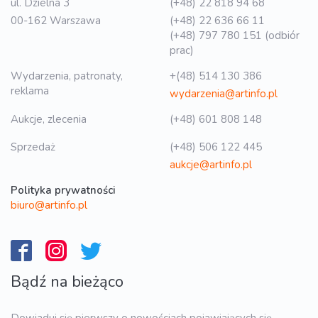
ul. Dzielna 3
(+48) 22 818 94 68
00-162 Warszawa
(+48) 22 636 66 11
(+48) 797 780 151 (odbiór
prac)
Wydarzenia, patronaty,
+(48) 514 130 386
reklama
wydarzenia@artinfo.pl
Aukcje, zlecenia
(+48) 601 808 148
Sprzedaż
(+48) 506 122 445
aukcje@artinfo.pl
Polityka prywatności
biuro@artinfo.pl
Bądź na bieżąco