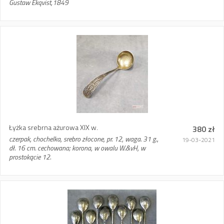
Gustaw Ekqvist,1849
Łyżka srebrna ażurowa XIX w.
380 zł
czerpak, chochelka, srebro złocone, pr. 12, waga. 31 g.,
19-03-2021
dł. 16 cm. cechowana; korona, w owalu W.&vH, w
prostokącie 12.