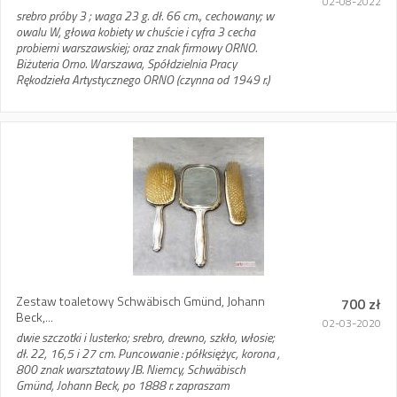
02-08-2022
srebro próby 3 ; waga 23 g. dł. 66 cm., cechowany; w
owalu W, głowa kobiety w chuście i cyfra 3 cecha
probierni warszawskiej; oraz znak firmowy ORNO.
Biżuteria Orno. Warszawa, Spółdzielnia Pracy
Rękodzieła Artystycznego ORNO (czynna od 1949 r.)
Zestaw toaletowy Schwäbisch Gmünd, Johann
700 zł
Beck,...
02-03-2020
dwie szczotki i lusterko; srebro, drewno, szkło, włosie;
dł. 22, 16,5 i 27 cm. Puncowanie : półksiężyc, korona ,
800 znak warsztatowy JB. Niemcy, Schwäbisch
Gmünd, Johann Beck, po 1888 r. zapraszam