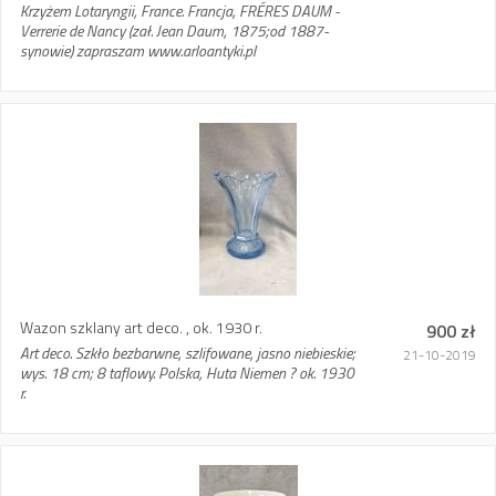
Krzyżem Lotaryngii, France. Francja, FRÉRES DAUM -
Verrerie de Nancy (zał. Jean Daum, 1875;od 1887-
synowie) zapraszam www.arloantyki.pl
Wazon szklany art deco. , ok. 1930 r.
900 zł
Art deco. Szkło bezbarwne, szlifowane, jasno niebieskie;
21-10-2019
wys. 18 cm; 8 taflowy. Polska, Huta Niemen ? ok. 1930
r.