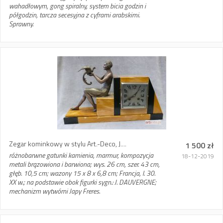
wahadłowym, gong spiralny, system bicia godzin i
półgodzin, tarcza secesyjna z cyframi arabskimi.
Sprawny.
Zegar kominkowy w stylu Art.-Deco, J....
1 500 zł
różnobarwne gatunki kamienia, marmur, kompozycja
18-12-2019
metali brązowiona i barwiona; wys. 26 cm, szer. 43 cm,
głęb. 10,5 cm; wazony 15 x 8 x 6,8 cm; Francja, l. 30.
XX w.; na podstawie obok figurki sygn.: J. DAUVERGNE;
mechanizm wytwórni Japy Freres.