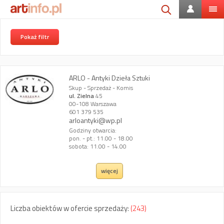
Pokaż filtr
ARLO - Antyki Dzieła Sztuki
Skup - Sprzedaż - Komis
ul. Zielna
45
00-108 Warszawa
601 379 535
arloantyki@wp.pl
Godziny otwarcia:
pon. - pt.: 11.00 - 18.00
sobota: 11.00 - 14.00
więcej
Liczba obiektów w ofercie sprzedaży:
(243)