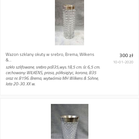
Wazon szklany okuty w srebro, Brema, Wilkens
300 zł
&...
10-01-2020
szkło szlifowane, srebro pr.835,wys.18,5 cm. śr. 6,5 cm.
cechowany: WILKENS, prasa, półksiężyc, korona, 835
oraz nr. 8196. Brema, wytwórnia MH Wilkens & Söhne,
lata 20-30. XX w.