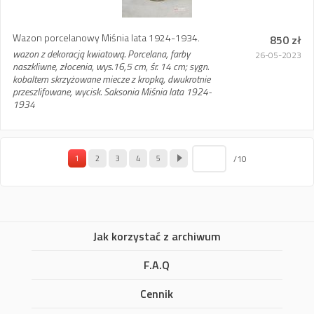
Wazon porcelanowy Miśnia lata 1924-1934.
850 zł
wazon z dekoracją kwiatową. Porcelana, farby
26-05-2023
naszkliwne, złocenia, wys.16,5 cm, śr. 14 cm; sygn.
kobaltem skrzyżowane miecze z kropką, dwukrotnie
przeszlifowane, wycisk. Saksonia Miśnia lata 1924-
1934
/10
1
2
3
4
5
Jak korzystać z archiwum
F.A.Q
Cennik