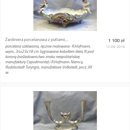
Żardiniera porcelanowa z puttamii,...
1 100 zł
porcelana szkliwiona, ręcznie malowana- R.Hofmann,
12-09-2016
wym;. 34x23x18 cm Sygnowane: kobaltem litera N pod
koroną (naśladownictwo znaku neapolitańskiej
manufaktury Capodimonte) i R.Hofmann. Niemcy,
Rudolsstadt Turyngia, manufaktura Volkstedt, pocz. XX
w.