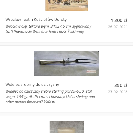
Wrocław Teatr i Kościół Św.Doroty
1 300 zł
Wrocław olej, tektura wym. 31x27,5 cm. sygnowany
26-07-2021
l.d. "J.Pawłowski Wrocław Teatr i Kość.Św.Doroty
Widelec srebrny do dziczyzny
350 zł
Widelec do dziczyzny srebro sterling pr.925-950, stal,
23-02-2018
waga. 135 g., dł. 29 cm. cechowany; J.S.Co. sterling and
other metals Ameryka? k.XIX w.