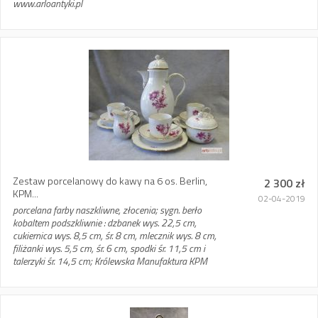
www.arloantyki.pl
Zestaw porcelanowy do kawy na 6 os. Berlin,
2 300 zł
KPM...
02-04-2019
porcelana farby naszkliwne, złocenia; sygn. berło
kobaltem podszkliwnie : dzbanek wys. 22,5 cm,
cukiernica wys. 8,5 cm, śr. 8 cm, mlecznik wys. 8 cm,
filiżanki wys. 5,5 cm, śr. 6 cm, spodki śr. 11,5 cm i
talerzyki śr. 14,5 cm; Królewska Manufaktura KPM