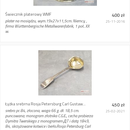
Świecznik platerowy WMF
400 zł
plater na mosiądzu, wym.19x27x11,5cm. Niemcy, ,
25-11-2016
firma Württembergische Metallwarenfabrik, 1 poł.. XX
w.
Łyżka srebrna Rosja Petersburg Carl Gustaw...
450 zł
srebro pr. 84, złocona, waga 66 g. dł. 18,5 cm.
25-02-2021
puncowana; monogram złotnika C.G.E., cecha probierza
Dymitra Twerskiego z monogramem ДT i datą 1849,
84, skrzyżowane kotwice i berło.Rosja Petersburg Carl