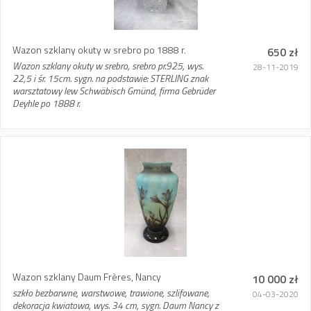
Wazon szklany okuty w srebro po 1888 r.
650 zł
Wazon szklany okuty w srebro, srebro pr.925, wys.
28-11-2019
22,5 i śr. 15cm. sygn. na podstawie: STERLING znak
warsztatowy lew Schwäbisch Gmünd, firma Gebrüder
Deyhle po 1888 r.
Wazon szklany Daum Frères, Nancy
10 000 zł
szkło bezbarwne, warstwowe, trawione, szlifowane,
04-03-2020
dekoracja kwiatowa, wys. 34 cm, sygn. Daum Nancy z