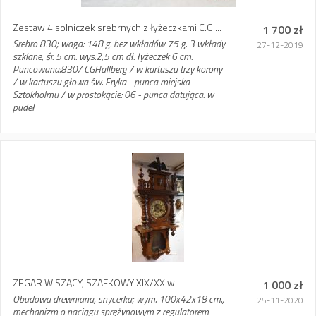
Zestaw 4 solniczek srebrnych z łyżeczkami C.G....
1 700 zł
Srebro 830; waga: 148 g. bez wkładów 75 g. 3 wkłady
27-12-2019
szklane, śr. 5 cm. wys.2,5 cm dł. łyżeczek 6 cm.
Puncowana:830/ CGHallberg / w kartuszu trzy korony
/ w kartuszu głowa św. Eryka - punca miejska
Sztokholmu / w prostokącie: 06 - punca datująca. w
pudeł
ZEGAR WISZĄCY, SZAFKOWY XIX/XX w.
1 000 zł
Obudowa drewniana, snycerka; wym. 100x42x18 cm.,
25-11-2020
mechanizm o naciągu sprężynowym z regulatorem