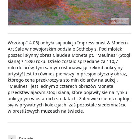
Wczoraj (14.05) odbyła się aukcja Impressionist & Modern
Art Sale w nowojorskim oddziale Sotheby's. Pod młotek
poszedł słynny obraz Claude'a Moneta pt. "Meulnes" (Stogi
siana) z 1890 roku. Dzieło zostało sprzedane za 110,7
mln dolarów, tym samym ustanawiając rekord aukcyjny
artysty! Jest to również pierwszy impresjonistyczny obraz,
którego cena przekroczyła sto mln dolarów na aukcji.
"Meulnes" jest jednym z czterech obrazów Moneta
przedstawiającym stogi siana, które pojawiły sie na rynku
aukcyjnym w ostatnich stu latach. Zaledwie osiem znajduje
się w prywatnych kolekcjach, zaś pozostałe siedemnaście
w prestiżowych muzeach na świecie.
Powrót