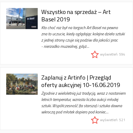
Wszystko na sprzedaż – Art
Basel 2019
Kto choć raz był na targach Art Basel na pewno
zna to uczucie, kiedy oglądając kolejne dzieła sztuki
z jednej strony czuje się podziw dla jakości prac
- nierzadko muzealnej, gdyż…
wyświetleń: 594
Zaplanuj z Artinfo | Przegląd
oferty aukcyjnej 10-16.06.2019
Zgodnie z wieloletnią już tradycją, wraz z nastaniem
letnich temperatur, wzrasta liczba aukcji młodej
sztuki. Współczesność (ta starsza) i sztuka dawna
wkroczą pod młotek dopiero pod koniec…
wyświetleń: 521