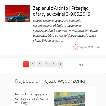
Zaplanuj z Artinfo | Przegląd
oferty aukcyjnej 3-9.06.2019
Kolejny czerwcowy tydzień, podobnie
jak poprzednie, obfituje w wydarzenia
kolekcjonerskie. 3 czerwca, w warszawskim domu
aukcyjnym Libra po raz kolejny pojawią się prace
Marka Włodarskiego,…
wyświetleń: 544
/55
1
2
3
4
5
Najpopularniejsze wydarzenia
Padła druga najwyższa
cena za obraz Vincenta
van Gogha