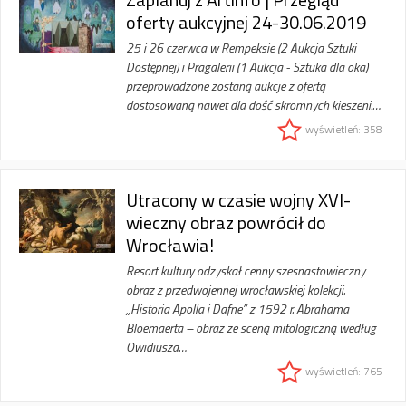
oferty aukcyjnej 24-30.06.2019
25 i 26 czerwca w Rempeksie (2 Aukcja Sztuki
Dostępnej) i Pragalerii (1 Aukcja - Sztuka dla oka)
przeprowadzone zostaną aukcje z ofertą
dostosowaną nawet dla dość skromnych kieszeni.…
wyświetleń: 358
Utracony w czasie wojny XVI-
wieczny obraz powrócił do
Wrocławia!
Resort kultury odzyskał cenny szesnastowieczny
obraz z przedwojennej wrocławskiej kolekcji.
„Historia Apolla i Dafne” z 1592 r. Abrahama
Bloemaerta – obraz ze sceną mitologiczną według
Owidiusza…
wyświetleń: 765