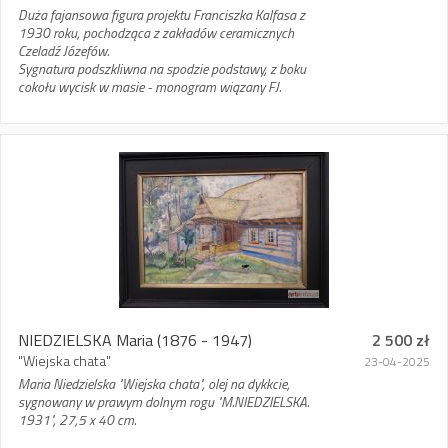
Duża fajansowa figura projektu Franciszka Kalfasa z
1930 roku, pochodząca z zakładów ceramicznych
Czeladź Józefów.
Sygnatura podszkliwna na spodzie podstawy, z boku
cokołu wycisk w masie - monogram wiązany FJ.
NIEDZIELSKA Maria
(1876 - 1947)
2 500 zł
"Wiejska chata"
23-04-2025
Maria Niedzielska "Wiejska chata", olej na dykkcie,
sygnowany w prawym dolnym rogu "M.NIEDZIELSKA.
1931", 27,5 x 40 cm.