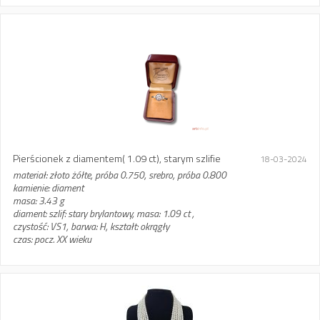
Pierścionek z diamentem( 1.09 ct), starym szlifie
18-03-2024
materiał: złoto żółte, próba 0.750, srebro, próba 0.800
kamienie: diament
masa: 3.43 g
diament: szlif: stary brylantowy, masa: 1.09 ct ,
czystość: VS1, barwa: H, kształt: okrągły
czas: pocz. XX wieku