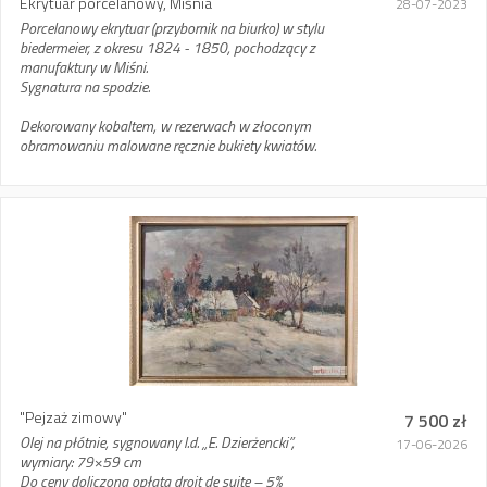
Ekrytuar porcelanowy, Miśnia
28-07-2023
Porcelanowy ekrytuar (przybornik na biurko) w stylu
biedermeier, z okresu 1824 - 1850, pochodzący z
manufaktury w Miśni.
Sygnatura na spodzie.
Dekorowany kobaltem, w rezerwach w złoconym
obramowaniu malowane ręcznie bukiety kwiatów.
"Pejzaż zimowy"
7 500 zł
Olej na płótnie, sygnowany l.d. „E. Dzierżencki”,
17-06-2026
wymiary: 79×59 cm
Do ceny doliczona opłata droit de suite – 5%