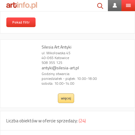
Pokaż filtr
Silesia Art Antyki
ul. Mikołowska 45
40-065 Katowice
508 355 125
antyki@silesia-art.pl
Godziny otwarcia:
poniedziałek - piątek: 10.00-18.00
sobota: 10.00-14.00
więcej
Liczba obiektów w ofercie sprzedaży:
(24)