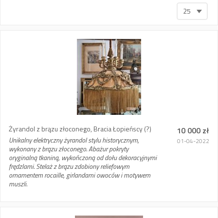
25
Żyrandol z brązu złoconego, Bracia Łopieńscy (?)
10 000 zł
Unikalny elektryczny żyrandol stylu historycznym,
01-04-2022
wykonany z brązu złoconego. Abażur pokryty
oryginalną tkaniną, wykończoną od dołu dekoracyjnymi
frędzlami. Stelaż z brązu zdobiony reliefowym
ornamentem rocaille, girlandami owoców i motywem
muszli.