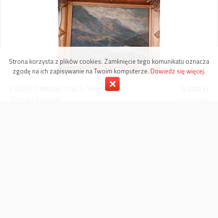
Strona korzysta z plików cookies. Zamknięcie tego komunikatu oznacza
zgodę na ich zapisywanie na Twoim komputerze.
Dowiedz się więcej.
STAŃKO Michał
(1901-1969)
6 000 zł
"Pejzaż tatrzański"
16-06-2026
Obraz olejny na dykcie, sygowany w l.d „M. Stańko”,
wymiary: 67 x 47 cm w świetle ramy.