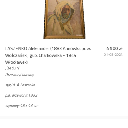
LASZENKO Aleksander
(1883 Annówka pow.
4 500 zł
Wołczański, gub. Charkowska - 1944
01-08-2024
Włocławek)
„Beduin”
Drzeworyt barwny
syg.l.d.: A. Laszenko
p.d.: drzeworyt 1932
wymiary: 48 x 43 cm