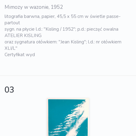
Mimozy w wazonie, 1952
litografia barwna, papier, 45,5 x 55 cm w świetle passe-
partout
sygn. na płycie l.d.: "Kisling / 1952"; p.d.: pieczęć owalna
ATELIER KISLING
oraz sygnatura ołówkiem: "Jean Kisling"; l.d.: nr ołówkiem
XLI/L"
Certyfikat wyd
03