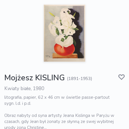
Mojżesz KISLING
(1891-1953)
Kwiaty białe, 1980
litografia, papier, 62 x 46 cm w świetle passe-partout
sygn. l.d. i p.d.
Obraz nabyty od syna artysty Jeana Kislinga w Paryżu w
czasach, gdy Jean był żonaty ze słynną ze swej wybitnej
urody żoną Christine...