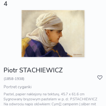
4
Piotr STACHIEWICZ
(1858-1938)
Portret cyganki
Pastel, papier naklejony na tekturę, 45.7 x 61.6 cm
Sygnowany brązowym pastelem w p. d.: P.STACHIEWICZ
Na odwrociu napis ołówkiem: Cym[] camperim | silber mit