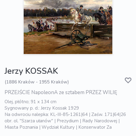
Jerzy KOSSAK
(1886 Kraków - 1955 Kraków)
PRZEJŚCIE NapoleonA ze sztabem PRZEZ WILIĘ
Olej, płótno; 91 x 134 cm
Sygnowany p. d.: Jerzy Kossak 1929
Na odwrociu nalepka: KL-III-85-1261|64 | Zaśw. 171|64|26
obr. ol. "Szarża ułanów" | Prezydium | Rady Narodowej |
Miasta Poznania | Wydział Kultury | Konserwator Za