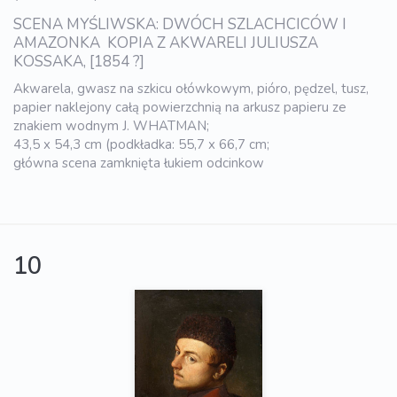
SCENA MYŚLIWSKA: DWÓCH SZLACHCICÓW I
AMAZONKA  KOPIA Z AKWARELI JULIUSZA
KOSSAKA, [1854 ?]
Akwarela, gwasz na szkicu ołówkowym, pióro, pędzel, tusz,
papier naklejony całą powierzchnią na arkusz papieru ze
znakiem wodnym J. WHATMAN;
43,5 x 54,3 cm (podkładka: 55,7 x 66,7 cm;
główna scena zamknięta łukiem odcinkow
10