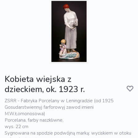
Kobieta wiejska z
dzieckiem, ok. 1923 r.
ZSRR - Fabryka Porcelany w Leningradzie (od 1925
Gosudarstwiennyj farforowyj zawod imieni
M.W.Łomonosowa)
Porcelana, farby naszkliwne,
wys. 22 cm
Sygnowana na spodzie podwójną marką: wyciskiem w otoku