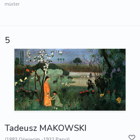
müster
5
Tadeusz MAKOWSKI
(1882 Oświęcim -1932 Paryż)