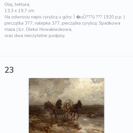
Olej, tektura;
13,3 x 19,7 cm
Na odwrociu napis cyrylicą u góry: Ĭ �uŮ???ů ??? 1920 p.p. |
pieczątka 377, nalepka 377, pieczątka cyrylicą: Spadkowa
masa | b.r. Oleksi Nowakiwskowa,
oraz dwa nieczytelne podpisy.
23