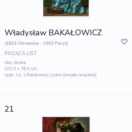
Władysław BAKAŁOWICZ
(1833 Chrzanów - 1903 Paryż)
PISZĄCA LIST
olej, deska,
101,0 x 78,5 cm,
sygn. l.d.: LBakalowicz | paris [inicjały wiązane]
21