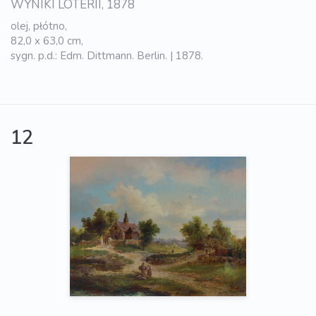
WYNIKI LOTERII, 1878
olej, płótno,
82,0 x 63,0 cm,
sygn. p.d.: Edm. Dittmann. Berlin. | 1878.
12