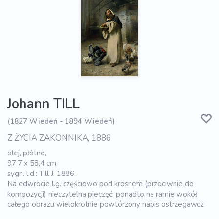
Johann TILL
(1827 Wiedeń - 1894 Wiedeń)
Z ŻYCIA ZAKONNIKA, 1886
olej, płótno,
97,7 x 58,4 cm,
sygn. l.d.: Till J. 1886.
Na odwrocie l.g. częściowo pod krosnem (przeciwnie do
kompozycji) nieczytelna pieczęć; ponadto na ramie wokół
całego obrazu wielokrotnie powtórzony napis ostrzegawcz