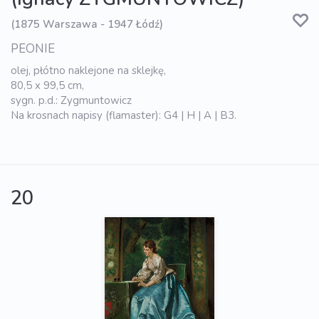
(1875 Warszawa - 1947 Łódź)
PEONIE
olej, płótno naklejone na sklejkę,
80,5 x 99,5 cm,
sygn. p.d.: Zygmuntowicz
Na krosnach napisy (flamaster): G4 | H | A | B3.
20