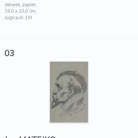
ołówek, papier,
16,0 x 10,0 cm,
sygn p.d.: J M
03