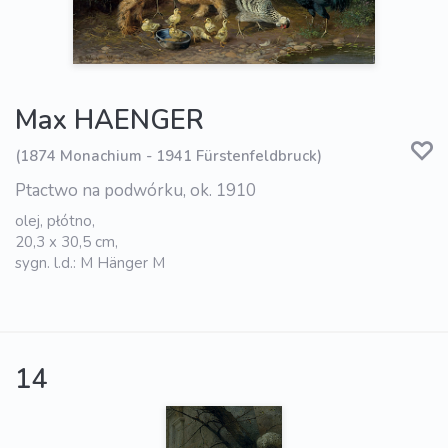
Max HAENGER
(1874 Monachium - 1941 Fürstenfeldbruck)
Ptactwo na podwórku, ok. 1910
olej, płótno,
20,3 x 30,5 cm,
sygn. l.d.: M Hänger M
14