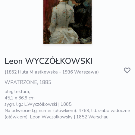
Leon WYCZÓŁKOWSKI
(1852 Huta Miastkowska - 1936 Warszawa)
WPATRZONE, 1885
olej, tektura,
45,1 x 36,9 cm,
sygn. l.g.: L.Wyczółkowski | 1885.
Na odwrocie l.g. numer (ołówkiem): 4769, l.d. słabo widoczne
(ołówkiem): Leon Wyczolkowsky | 1852 Warschau