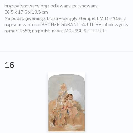
brąz patynowany brąz odlewany, patynowany,
56,5 x 17,5 x 19,5 cm
Na podst. gwarancja brązu – okrągły stempel L.V. DEPOSE z
napisem w otoku: BRONZE GARANTI AU TITRE; obok wybity
numer: 4559; na podst. napis: MOUSSE SIFFLEUR |
16