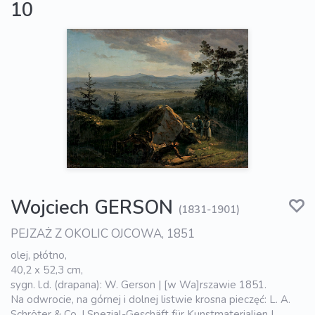
10
Wojciech GERSON
(1831-1901)
PEJZAŻ Z OKOLIC OJCOWA, 1851
olej, płótno,
40,2 x 52,3 cm,
sygn. l.d. (drapana): W. Gerson | [w Wa]rszawie 1851.
Na odwrocie, na górnej i dolnej listwie krosna pieczęć: L. A.
Schröter & Co. | Spezial-Geschäft für Kunstmaterialien |