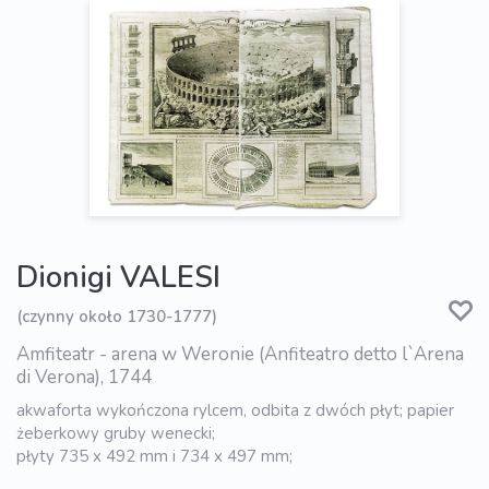
Dionigi VALESI
(czynny około 1730-1777)
Amfiteatr - arena w Weronie (Anfiteatro detto l`Arena
di Verona), 1744
akwaforta wykończona rylcem, odbita z dwóch płyt; papier
żeberkowy gruby wenecki;
płyty 735 x 492 mm i 734 x 497 mm;