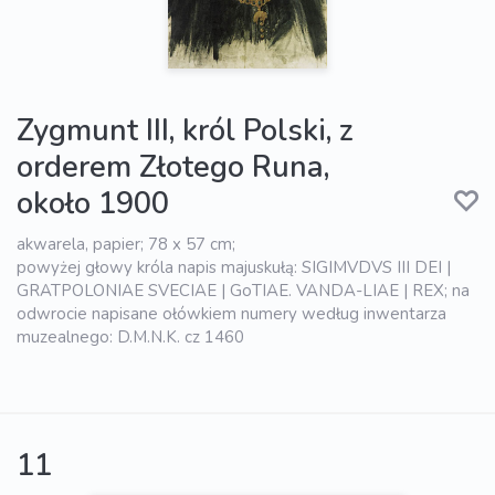
Zygmunt III, król Polski, z
orderem Złotego Runa,
około 1900
akwarela, papier; 78 x 57 cm;
powyżej głowy króla napis majuskułą: SIGIMVDVS III DEI |
GRATPOLONIAE SVECIAE | GoTIAE. VANDA-LIAE | REX; na
odwrocie napisane ołówkiem numery według inwentarza
muzealnego: D.M.N.K. cz 1460
11