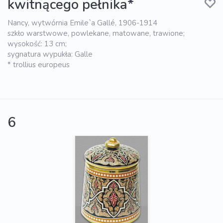
kwitnącego pełnika*
Nancy, wytwórnia Emile`a Gallé, 1906-1914
szkło warstwowe, powlekane, matowane, trawione;
wysokość: 13 cm;
sygnatura wypukła: Galle
* trollius europeus
6