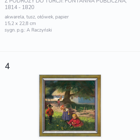
Z PODRÓŻY DO TURCJI: FONTANNA PUBLICZNA,
1814 - 1820
akwarela, tusz, ołówek, papier
15,2 x 22,8 cm
sygn. p.g.: A Raczyński
4