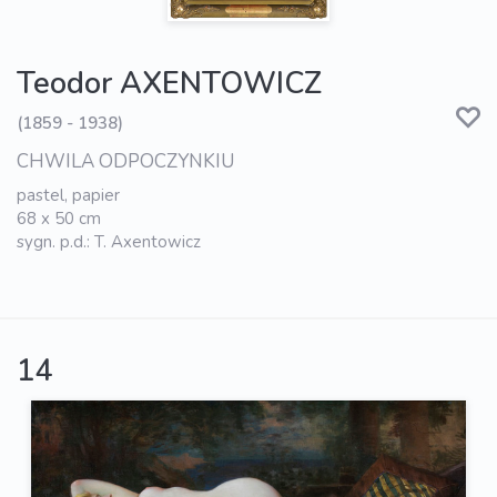
Teodor AXENTOWICZ
(1859 - 1938)
CHWILA ODPOCZYNKIU
pastel, papier
68 x 50 cm
sygn. p.d.: T. Axentowicz
14