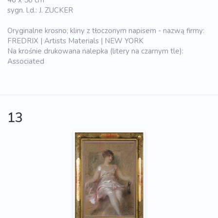
46 x 56 cm
sygn. l.d.: J. ZUCKER
Oryginalne krosno; kliny z tłoczonym napisem - nazwą firmy:
FREDRIX | Artists Materials | NEW YORK
Na krośnie drukowana nalepka (litery na czarnym tle):
Associated
13