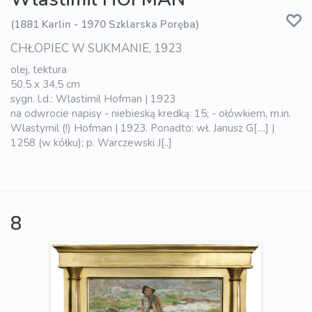
(1881 Karlin - 1970 Szklarska Poręba)
CHŁOPIEC W SUKMANIE, 1923
olej, tektura
50,5 x 34,5 cm
sygn. l.d.: Wlastimil Hofman | 1923
na odwrocie napisy - niebieską kredką: 15; - ołówkiem, m.in.
Wlastymil (!) Hofman | 1923. Ponadto: wł. Janusz G[....] |
1258 (w kółku); p. Warczewski J[..]
8