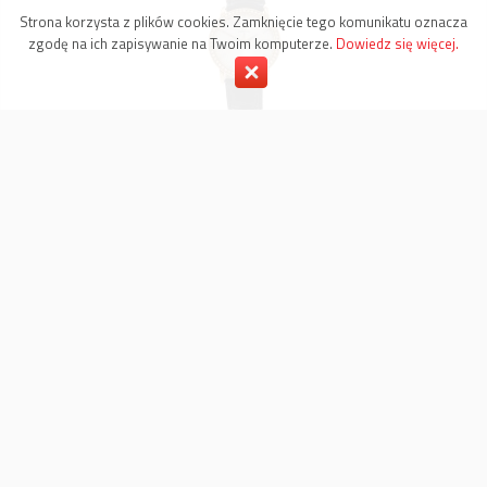
Strona korzysta z plików cookies. Zamknięcie tego komunikatu oznacza
zgodę na ich zapisywanie na Twoim komputerze.
Dowiedz się więcej.
ZEGAREK DAMSKI NARĘCZNY, SZWAJCARIA, OK.
04-02-2026
1995...
złoto pr. 0,750
ref. mechanizmu 1532
54 szt. bryl. ł. ~ 0,54 ct E/VVS
34 szt. diam. ł. ~ 0,08 ct E/VVS
masa brutto: 40,47 g
stan zachowania: sprawny, ogólnie dobry; koperta bez
widocznych uszkodzeń, szkło bez zarysowań
ID 3756/KGS
KAREA Gemstone Space