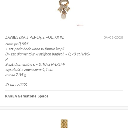
ZAWIESZKA Z PERŁĄ, 2 POŁ. XX W.
04-02-2026
złoto pr. 0,585
1 szt. perła hodowana w formie kropli
84 szt. diamentów w szlifach bagiet ł. ~ 0,70 ct H/VS-
P
9 szt. diamentów ł. ~ 0,10 ct H-L/SI-P
wysokość z zawiesiem: 4,1 cm
masa: 7,35 g
ID 4477/KGS
KAREA Gemstone Space