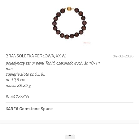
BRANSOLETKA PERŁOWA, XX W.
04-02-2026
pojedynczy sznur pereł Tahiti, czekoladowych, śr. 10-11
mm
zapięcie złoto pr. 0,585
dł. 19,5 cm
masa: 28,25 g
ID 4472/KGS
KAREA Gemstone Space