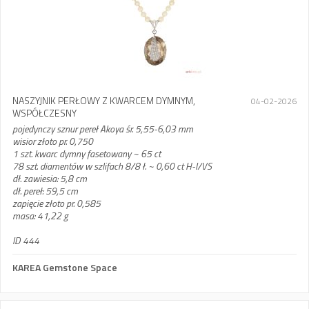
NASZYJNIK PERŁOWY Z KWARCEM DYMNYM,
04-02-2026
WSPÓŁCZESNY
pojedynczy sznur pereł Akoya śr. 5,55-6,03 mm
wisior złoto pr. 0,750
1 szt. kwarc dymny fasetowany ~ 65 ct
78 szt. diamentów w szlifach 8/8 ł. ~ 0,60 ct H-I/VS
dł. zawiesia: 5,8 cm
dł. pereł: 59,5 cm
zapięcie złoto pr. 0,585
masa: 41,22 g
ID 444
KAREA Gemstone Space