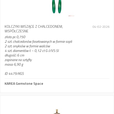
KOLCZYKI WISZĄCE Z CHALCEDONEM,
04-02-2026
WSPÓŁCZESNE
złoto pr. 0,750
2 szt. chalcedonów fasetowanych w formie sopli
2 szt. onyksów w formie walców
4 szt. diamentów ł. ~ 0,12 ct G-J/VS-SI
długość: 6 cm
zapinane na sztyfty
masa: 6,90 g
ID 4479/KGS
KAREA Gemstone Space