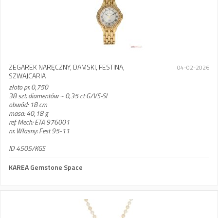
ZEGAREK NARĘCZNY, DAMSKI, FESTINA,
04-02-2026
SZWAJCARIA
złoto pr. 0,750
38 szt. diamentów ~ 0,35 ct G/VS-SI
obwód: 18 cm
masa: 40,18 g
ref. Mech: ETA 976001
nr. Własny: Fest 95-11
ID 4505/KGS
KAREA Gemstone Space