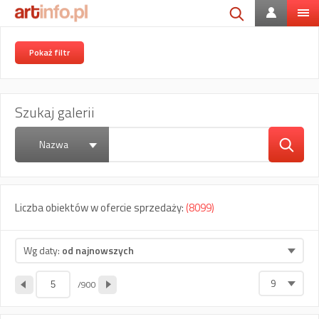
Pokaż filtr
Szukaj galerii
Nazwa
Liczba obiektów w ofercie sprzedaży:
(8099)
Wg daty:
od najnowszych
9
/900