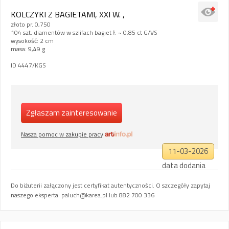
KOLCZYKI Z BAGIETAMI, XXI W. ,
złoto pr. 0,750
104 szt. diamentów w szlifach bagiet ł. ~ 0,85 ct G/VS
wysokość: 2 cm
masa: 9,49 g
ID 4447/KGS
Zgłaszam zainteresowanie
Nasza pomoc w zakupie pracy
11-03-2026
data dodania
Do biżuterii załączony jest certyfikat autentyczności. O szczegóły zapytaj
naszego eksperta:
paluch@karea.pl
lub 882 700 336