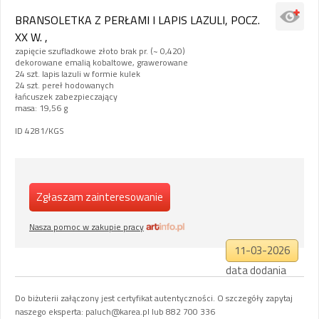
BRANSOLETKA Z PERŁAMI I LAPIS LAZULI, POCZ.
XX W. ,
zapięcie szufladkowe złoto brak pr. (~ 0,420)
dekorowane emalią kobaltowe, grawerowane
24 szt. lapis lazuli w formie kulek
24 szt. pereł hodowanych
łańcuszek zabezpieczający
masa: 19,56 g
ID 4281/KGS
Zgłaszam zainteresowanie
Nasza pomoc w zakupie pracy
11-03-2026
data dodania
Do biżuterii załączony jest certyfikat autentyczności. O szczegóły zapytaj
naszego eksperta:
paluch@karea.pl
lub 882 700 336