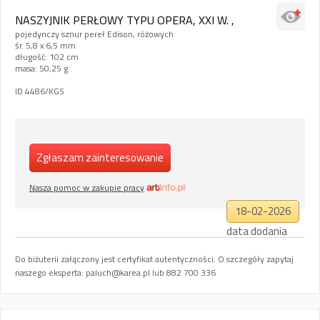
NASZYJNIK PERŁOWY TYPU OPERA, XXI W. ,
pojedynczy sznur pereł Edison, różowych
śr. 5,8 x 6,5 mm
długość: 102 cm
masa: 50,25 g
ID 4486/KGS
Zgłaszam zainteresowanie
Nasza pomoc w zakupie pracy
18-02-2026
data dodania
Do biżuterii załączony jest certyfikat autentyczności. O szczegóły zapytaj
naszego eksperta:
paluch@karea.pl
lub 882 700 336