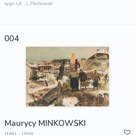
sygn. l.d. „L Pilichowski”
004
Maurycy MINKOWSKI
(1881 - 1930)