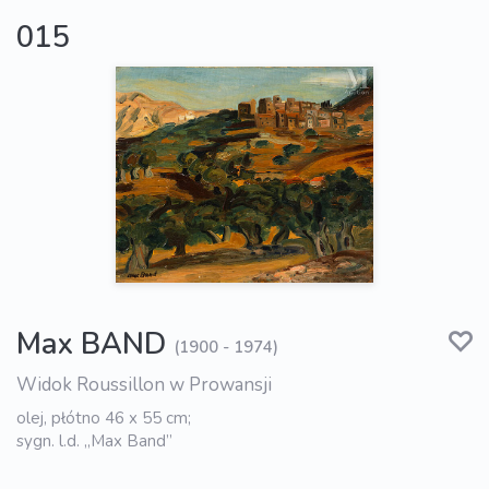
015
Max BAND
(1900 - 1974)
Widok Roussillon w Prowansji
olej, płótno 46 x 55 cm;
sygn. l.d. „Max Band”