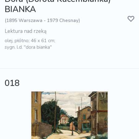
BIANKA
(1895 Warszawa - 1979 Chesnay)
Lektura nad rzeką
olej, płótno; 46 x 61 cm;
sygn. l.d. "dora bianka"
018