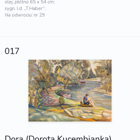
olej, płótno 65 x 54 cm;
sygn. l.d. „T.Haber”;
Na odwrociu: nr 29
017
Dora (Dorota Kucembianka)