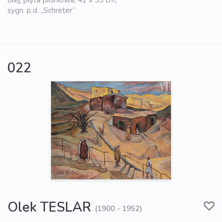
olej, płyta pilśniowa, 41 x 33 cm;
sygn. p.d. „Schreter”
022
Olek TESLAR
(1900 - 1952)