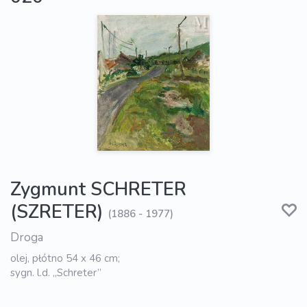
Zygmunt SCHRETER
(SZRETER)
(1886 - 1977)
Droga
olej, płótno 54 x 46 cm;
sygn. l.d. „Schreter”