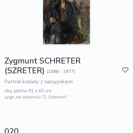
Zygmunt SCHRETER
(SZRETER)
(1886 - 1977)
Portret kobiety z naszyjnikiem
olej, płótno 81 x 65 cm;
sygn. na odwrociu "Z. Schreter"
020