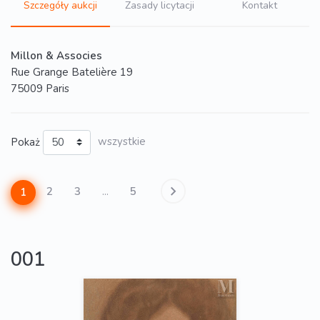
Szczegóły aukcji
Zasady licytacji
Kontakt
Millon & Associes
Rue Grange Batelière 19
75009 Paris
Pokaż
wszystkie
2
3
...
5
1
001