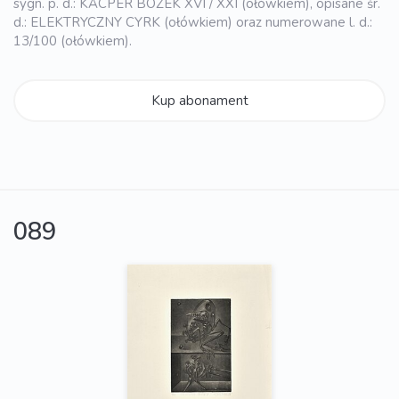
sygn. p. d.: KACPER BOŻEK XVI / XXI (ołówkiem), opisane śr.
d.: ELEKTRYCZNY CYRK (ołówkiem) oraz numerowane l. d.:
13/100 (ołówkiem).
Kup abonament
089