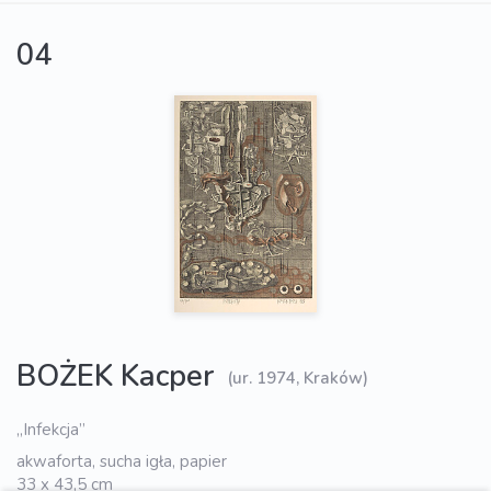
04
BOŻEK Kacper
(ur. 1974, Kraków)
„Infekcja”
akwaforta, sucha igła, papier
33 x 43,5 cm