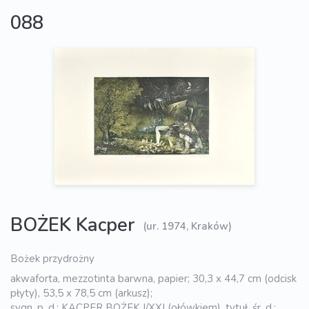
088
BOŻEK Kacper
(ur. 1974, Kraków)
Bożek przydrożny
akwaforta, mezzotinta barwna, papier; 30,3 x 44,7 cm (odcisk
płyty), 53,5 x 78,5 cm (arkusz);
sygn. p. d.: KACPER BOŻEK I/XXI (ołówkiem), tytuł. śr. d.: