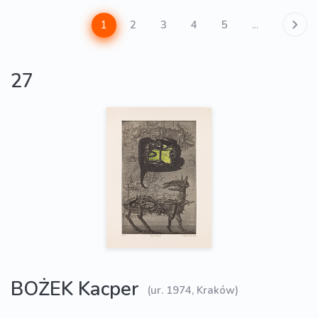
1
2
3
4
5
...
27
BOŻEK Kacper
(ur. 1974, Kraków)