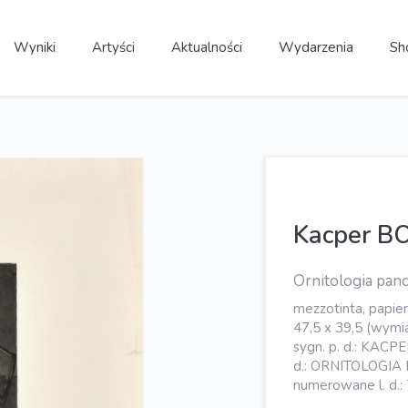
Wyniki
Artyści
Aktualności
Wydarzenia
Sh
Kacper B
Ornitologia pan
mezzotinta, papier
47,5 x 39,5 (wymia
sygn. p. d.: KACPE
d.: ORNITOLOGIA
numerowane l. d.: