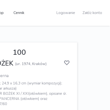
op
Cennik
Logowanie
Załóż konto
100
OŻEK
(ur. 1974, Kraków)
cerna
; 24,9 x 16,3 cm (wymiar kompozycji);
r arkusza)
R BOŻEK XI / XXI(ołówkiem), opisane śr.
 PANCERNA (ołówkiem) oraz
 7/60