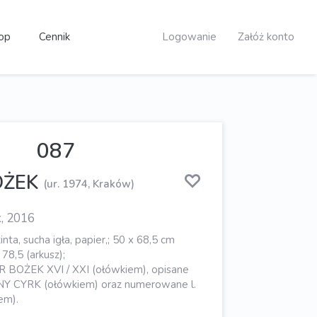
op
Cennik
Logowanie
Załóż konto
087
OŻEK
(ur. 1974, Kraków)
k, 2016
nta, sucha igła, papier,; 50 x 68,5 cm
 78,5 (arkusz);
ER BOŻEK XVI / XXI (ołówkiem), opisane
ZNY CYRK (ołówkiem) oraz numerowane l.
em).