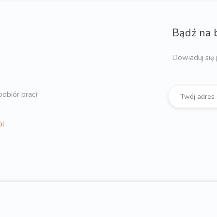
Bądź na 
Dowiaduj się 
dbiór prac)
pl