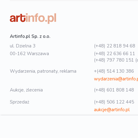
Artinfo.pl Sp. z o.o.
ul. Dzielna 3
(+48) 22 818 94 68
00-162 Warszawa
(+48) 22 636 66 11
(+48) 797 780 151 (o
Wydarzenia, patronaty, reklama
+(48) 514 130 386
wydarzenia@artinfo.
Aukcje, zlecenia
(+48) 601 808 148
Sprzedaż
(+48) 506 122 445
aukcje@artinfo.pl
Polityka prywatności
biuro@artinfo.pl