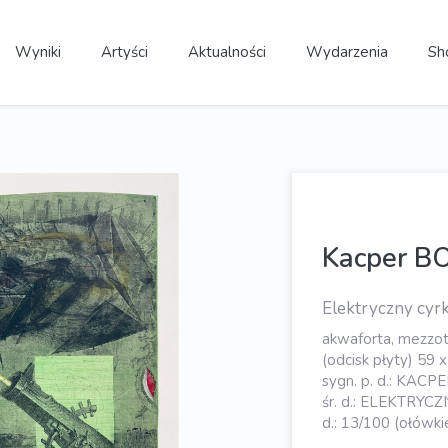
Wyniki
Artyści
Aktualności
Wydarzenia
Sh
Kacper B
Elektryczny cyr
akwaforta, mezzoti
(odcisk płyty) 59 x
sygn. p. d.: KACP
śr. d.: ELEKTRYC
d.: 13/100 (ołówki