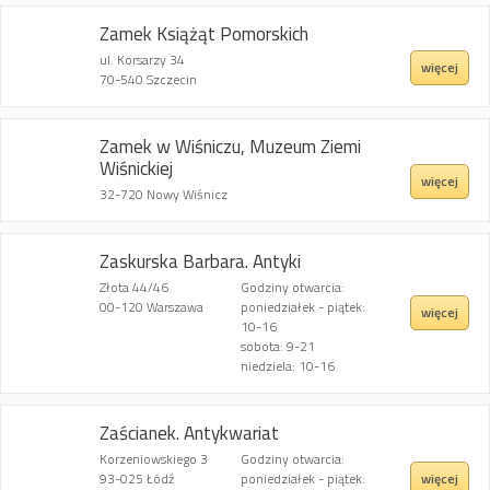
Zamek Książąt Pomorskich
ul. Korsarzy 34
więcej
70-540 Szczecin
Zamek w Wiśniczu, Muzeum Ziemi
Wiśnickiej
więcej
32-720 Nowy Wiśnicz
Zaskurska Barbara. Antyki
Złota 44/46
Godziny otwarcia:
00-120 Warszawa
poniedziałek - piątek:
więcej
10-16
sobota: 9-21
niedziela: 10-16
Zaścianek. Antykwariat
Korzeniowskiego 3
Godziny otwarcia:
więcej
93-025 Łódź
poniedziałek - piątek: