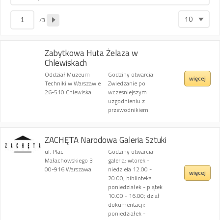
10
/3
Zabytkowa Huta Żelaza w
Chlewiskach
Oddział Muzeum
Godziny otwarcia:
więcej
Techniki w Warszawie
Zwiedzanie po
26-510 Chlewiska
wczesniejszym
uzgodnieniu z
przewodnikiem.
ZACHĘTA Narodowa Galeria Sztuki
ul. Plac
Godziny otwarcia:
Małachowskiego 3
galeria: wtorek -
00-916 Warszawa
niedziela 12.00 -
więcej
20.00; biblioteka:
poniedziałek - piątek
10.00 - 16.00; dział
dokumentacji:
poniedziałek -