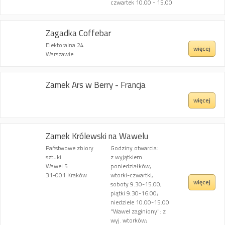
czwartek 10.00 - 15.00
Zagadka Coffebar
Elektoralna 24
więcej
Warszawie
Zamek Ars w Berry - Francja
więcej
Zamek Królewski na Wawelu
Państwowe zbiory
Godziny otwarcia:
sztuki
z wyjątkiem
Wawel 5
poniedziałków;
31-001 Kraków
wtorki-czwartki,
więcej
soboty 9.30-15.00;
piątki 9.30-16.00;
niedziele 10.00-15.00
"Wawel zaginiony": z
wyj. wtorków;