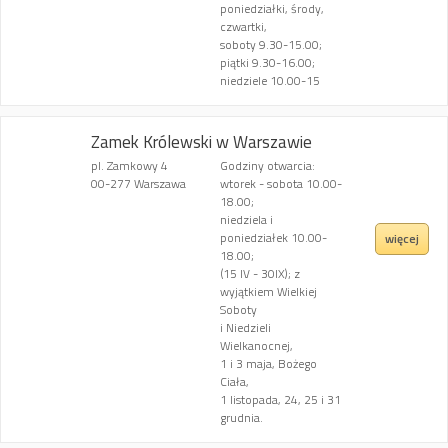
poniedziałki, środy,
czwartki,
soboty 9.30-15.00;
piątki 9.30-16.00;
niedziele 10.00-15
Zamek Królewski w Warszawie
pl. Zamkowy 4
Godziny otwarcia:
00-277 Warszawa
wtorek - sobota 10.00-
18.00;
niedziela i
poniedziałek 10.00-
więcej
18.00;
(15 IV - 30IX); z
wyjątkiem Wielkiej
Soboty
i Niedzieli
Wielkanocnej,
1 i 3 maja, Bożego
Ciała,
1 listopada, 24, 25 i 31
grudnia.