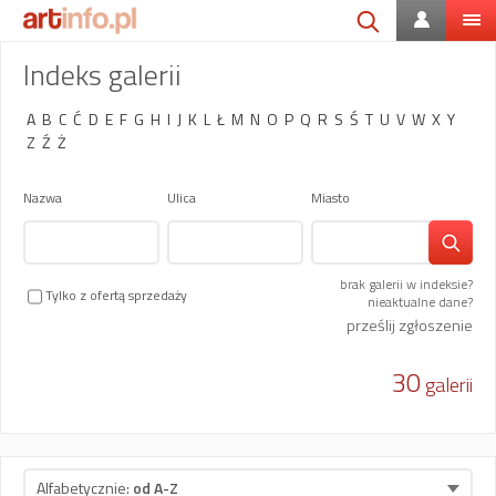
Indeks galerii
A
B
C
Ć
D
E
F
G
H
I
J
K
L
Ł
M
N
O
P
Q
R
S
Ś
T
U
V
W
X
Y
Z
Ź
Ż
Nazwa
Ulica
Miasto
brak galerii w indeksie?
Tylko z ofertą sprzedaży
nieaktualne dane?
prześlij zgłoszenie
30
galerii
Alfabetycznie:
od A-Z