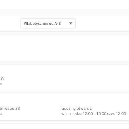
Alfabetycznie:
od A-Z
o 8
a
dmieście 33
Godziny otwarcia:
a
wt. - niedz.: 12.00 - 19.00 czw. 12.00 