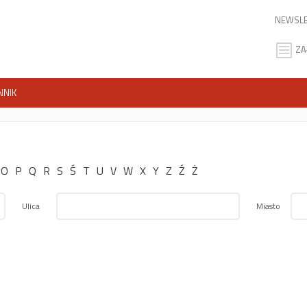
NEWSLE
ZA
NNIK
O
P
Q
R
S
Ś
T
U
V
W
X
Y
Z
Ź
Ż
Ulica
Miasto