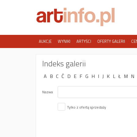
AUKCJE
WYNIKI
ARTYŚCI
OFERTY GALERII
CE
Indeks galerii
A
B
C
Ć
D
E
F
G
H
I
J
K
L
Ł
M
N
Nazwa
Tylko z ofertą sprzedaży