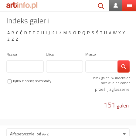
Indeks galerii
A
B
C
Ć
D
E
F
G
H
I
J
K
L
Ł
M
N
O
P
Q
R
S
Ś
T
U
V
W
X
Y
Z
Ź
Ż
Nazwa
Ulica
Miasto
brak galerii w indeksie?
Tylko z ofertą sprzedaży
nieaktualne dane?
prześlij zgłoszenie
151
galerii
Alfabetycznie:
od A-Z