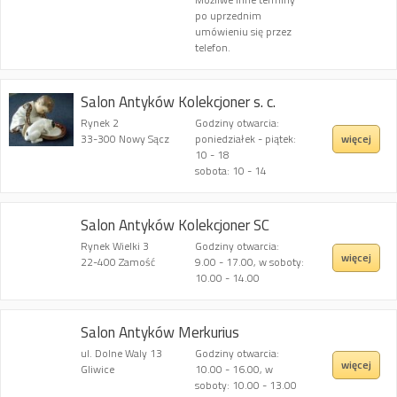
po uprzednim
umówieniu się przez
telefon.
Salon Antyków Kolekcjoner s. c.
Rynek 2
Godziny otwarcia:
więcej
33-300 Nowy Sącz
poniedziałek - piątek:
10 - 18
sobota: 10 - 14
Salon Antyków Kolekcjoner SC
Rynek Wielki 3
Godziny otwarcia:
więcej
22-400 Zamość
9.00 - 17.00, w soboty:
10.00 - 14.00
Salon Antyków Merkurius
ul. Dolne Waly 13
Godziny otwarcia:
więcej
Gliwice
10.00 - 16.00, w
soboty: 10.00 - 13.00