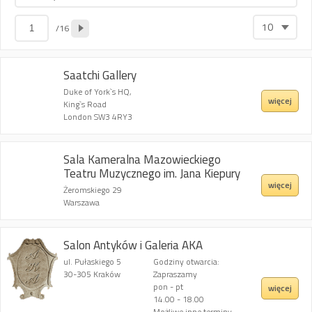
10
/16
Saatchi Gallery
Duke of York`s HQ,
więcej
King`s Road
London SW3 4RY3
Sala Kameralna Mazowieckiego
Teatru Muzycznego im. Jana Kiepury
więcej
Żeromskiego 29
Warszawa
Salon Antyków i Galeria AKA
ul. Pułaskiego 5
Godziny otwarcia:
30-305 Kraków
Zapraszamy
pon - pt
więcej
14.00 - 18.00
Możliwe inne terminy