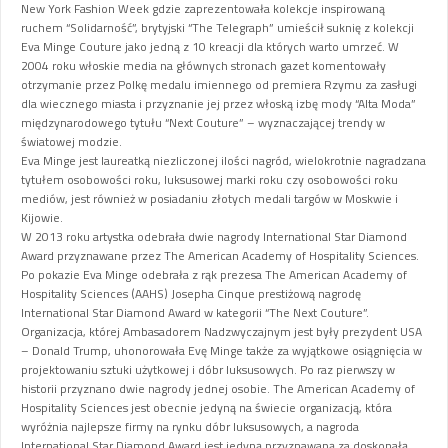
New York Fashion Week gdzie zaprezentowała kolekcje inspirowaną
ruchem “Solidarność”, brytyjski “The Telegraph” umieścił suknię z kolekcji
Eva Minge Couture jako jedną z 10 kreacji dla których warto umrzeć. W
2004 roku włoskie media na głównych stronach gazet komentowały
otrzymanie przez Polkę medalu imiennego od premiera Rzymu za zasługi
dla wiecznego miasta i przyznanie jej przez włoską izbę mody “Alta Moda”
międzynarodowego tytułu “Next Couture” – wyznaczającej trendy w
światowej modzie.
Eva Minge jest laureatką niezliczonej ilości nagród, wielokrotnie nagradzana
tytułem osobowości roku, luksusowej marki roku czy osobowości roku
mediów, jest również w posiadaniu złotych medali targów w Moskwie i
Kijowie.
W 2013 roku artystka odebrała dwie nagrody International Star Diamond
Award przyznawane przez The American Academy of Hospitality Sciences.
Po pokazie Eva Minge odebrała z rąk prezesa The American Academy of
Hospitality Sciences (AAHS) Josepha Cinque prestiżową nagrodę
International Star Diamond Award w kategorii “The Next Couture”.
Organizacja, której Ambasadorem Nadzwyczajnym jest były prezydent USA
– Donald Trump, uhonorowała Evę Minge także za wyjątkowe osiągnięcia w
projektowaniu sztuki użytkowej i dóbr luksusowych. Po raz pierwszy w
historii przyznano dwie nagrody jednej osobie. The American Academy of
Hospitality Sciences jest obecnie jedyną na świecie organizacją, która
wyróżnia najlepsze firmy na rynku dóbr luksusowych, a nagroda
International Star Diamond Award jest jedyną przyznawaną za doskonałą