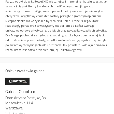
Paryżu odbył się w kultowej XIX wiecznej sali Imperialnej hotelu Westin, jak
zawsze ściągnął tłumy światowych mediów, arystokracji i gwiazd
światowego formatu. Wyjątkowa oprawa kolekcji oraz sam jej niezwykle
eteryczny i wyjątkowy charakter zostały przyjęte ogromnym aplauzem.
Niespodzianką dla wszystkich były solistki Baletu Francuskiego, które
rozpoczęły pokaz oraz towarzyszyły modelkom do końca tworząc
unikatową oprawę artystyczną, do jakich przyzwyczaiła wszystkich artystka.
Eva Minge pochodzi z artystycznej rodziny, sztuka była obecna w jej życiu
od urodzenia – przez dekady, artystka malowała swoją wyobraźnią nie tylko
po światowych wybiegach, ale i płótnach. Tak powstała kolekcja obrazów i
rzeźb, która jest odzwierciedleniem jej unikatowego stylu.
Obiekt wystawia galeria
Galeria Quantum
Dom Artysty Plastyka, 3p.
Mazowiecka 11 A
Warszawa
501 734 883