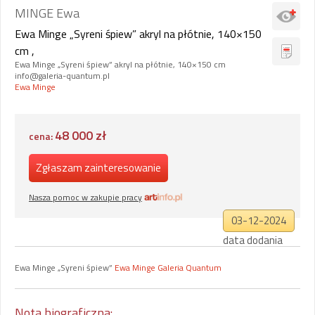
MINGE Ewa
Ewa Minge „Syreni śpiew” akryl na płótnie, 140×150
cm ,
Ewa Minge „Syreni śpiew” akryl na płótnie, 140×150 cm
info@galeria-quantum.pl
Ewa Minge
48 000 zł
cena:
Zgłaszam zainteresowanie
Nasza pomoc w zakupie pracy
03-12-2024
data dodania
Ewa Minge „Syreni śpiew”
Ewa Minge
Galeria Quantum
Nota biograficzna: