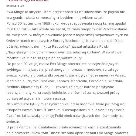
MINGE Ewa
Ewa Minge to artystka, która przez ponad 30 lat udowadnia, że piękno nie
zna granic i włada uniwersalnym językiem – językiem sztuki.
Ponad 30 lat temu, w 1989 roku, kiedy rozpoczynała swoją karierę upadał
mur Berliński – nikt wtedy nie sądził, że mała miejscowość Pszczew stanie
się miejscem, w którym powstanie jedna z najbardziej rozpoznawalnych na
świecie marek modowych z Europy Wschodniej. Niewiele ponad 10 lat
później, włoski dziennik „La Republika” nazwał artystkę z Polski
„Największym odkryciem modowym zza żelaznej kurtyny”. W światowej
modzie Eva Minge sięgnęła po najwyższe laury.
Od ponad 20 lat, jej marka Eva Minge obecna jest na najważniejszych
wybiegach i najbardziej prestiżowych imprezach modowych z całego
świata. Kolekcje projektantki prezentowane były między innymi w Paryżu,
Mediolanie, Rzymie, Moskwie, Cannes, Montrealu, Barcelonie, Wiedniu,
Berlinie, Kijowie czy Dubaju – zawsze zbierając bardzo pozytywne
recenzje, nie tylko za swoje kolekcje, ale również za najwyższej próby
oprawę artystyczną im towarzyszącą.
Najważniejsze tytuły międzynarodowej prasy modowej takie jak: “Vogue”,
“Harper’s Bazar”, “Elle”, “Glamour”, “Cosmopolitan”, “Collezioni” czy “Marie
Clare” od lat stawiają kolekcję Polki obok największych domów mody na
świecie.
O projektantce i jej działalności pisały również najważniejsze dzienniki
opiniotwórcze. “New York Times” szeroko opisał debiut Evy Minge podczas