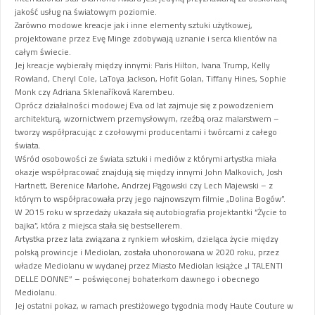
jakość usług na światowym poziomie.
Zarówno modowe kreacje jak i inne elementy sztuki użytkowej,
projektowane przez Evę Minge zdobywają uznanie i serca klientów na
całym świecie.
Jej kreacje wybierały między innymi: Paris Hilton, Ivana Trump, Kelly
Rowland, Cheryl Cole, LaToya Jackson, Hofit Golan, Tiffany Hines, Sophie
Monk czy Adriana Sklenaříková Karembeu.
Oprócz działalności modowej Eva od lat zajmuje się z powodzeniem
architekturą, wzornictwem przemysłowym, rzeźbą oraz malarstwem –
tworzy współpracując z czołowymi producentami i twórcami z całego
świata.
Wśród osobowości ze świata sztuki i mediów z którymi artystka miała
okazje współpracować znajdują się między innymi John Malkovich, Josh
Hartnett, Berenice Marlohe, Andrzej Pągowski czy Lech Majewski – z
którym to współpracowała przy jego najnowszym filmie „Dolina Bogów”.
W 2015 roku w sprzedaży ukazała się autobiografia projektantki “Życie to
bajka”, która z miejsca stała się bestsellerem.
Artystka przez lata związana z rynkiem włoskim, dzieląca życie między
polską prowincje i Mediolan, została uhonorowana w 2020 roku, przez
władze Mediolanu w wydanej przez Miasto Mediolan książce „I TALENTI
DELLE DONNE” – poświęconej bohaterkom dawnego i obecnego
Mediolanu.
Jej ostatni pokaz, w ramach prestiżowego tygodnia mody Haute Couture w