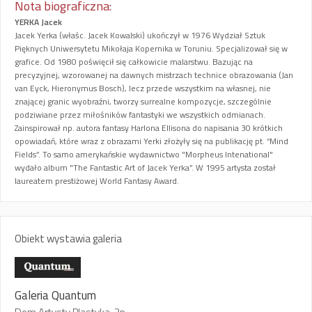
Nota biograficzna:
YERKA Jacek
Jacek Yerka (właśc. Jacek Kowalski) ukończył w 1976 Wydział Sztuk
Pięknych Uniwersytetu Mikołaja Kopernika w Toruniu. Specjalizował się w
grafice. Od 1980 poświęcił się całkowicie malarstwu. Bazując na
precyzyjnej, wzorowanej na dawnych mistrzach technice obrazowania (Jan
van Eyck, Hieronymus Bosch), lecz przede wszystkim na własnej, nie
znającej granic wyobraźni, tworzy surrealne kompozycje, szczególnie
podziwiane przez miłośników fantastyki we wszystkich odmianach.
Zainspirował np. autora fantasy Harlona Ellisona do napisania 30 krótkich
opowiadań, które wraz z obrazami Yerki złożyły się na publikację pt. “Mind
Fields”. To samo amerykańskie wydawnictwo "Morpheus Intenational"
wydało album "The Fantastic Art of Jacek Yerka”. W 1995 artysta został
laureatem prestiżowej World Fantasy Award.
Obiekt wystawia galeria
Galeria Quantum