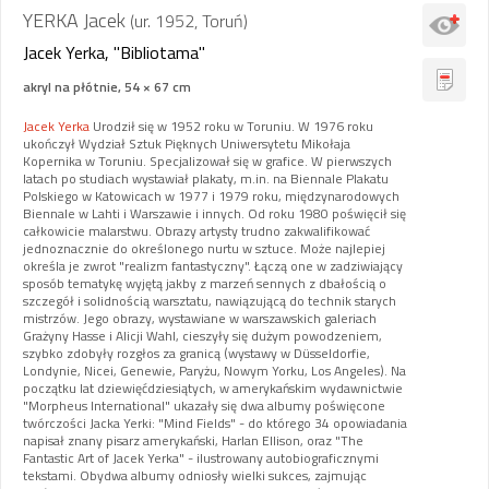
YERKA Jacek
(ur. 1952, Toruń)
Jacek Yerka, "Bibliotama"
akryl na płótnie, 54 × 67 cm
Jacek Yerka
Urodził się w 1952 roku w Toruniu. W 1976 roku
ukończył Wydział Sztuk Pięknych Uniwersytetu Mikołaja
Kopernika w Toruniu. Specjalizował się w grafice. W pierwszych
latach po studiach wystawiał plakaty, m.in. na Biennale Plakatu
Polskiego w Katowicach w 1977 i 1979 roku, międzynarodowych
Biennale w Lahti i Warszawie i innych. Od roku 1980 poświęcił się
całkowicie malarstwu. Obrazy artysty trudno zakwalifikować
jednoznacznie do określonego nurtu w sztuce. Może najlepiej
określa je zwrot "realizm fantastyczny". Łączą one w zadziwiający
sposób tematykę wyjętą jakby z marzeń sennych z dbałością o
szczegół i solidnością warsztatu, nawiązującą do technik starych
mistrzów. Jego obrazy, wystawiane w warszawskich galeriach
Grażyny Hasse i Alicji Wahl, cieszyły się dużym powodzeniem,
szybko zdobyły rozgłos za granicą (wystawy w Düsseldorfie,
Londynie, Nicei, Genewie, Paryżu, Nowym Yorku, Los Angeles). Na
początku lat dziewięćdziesiątych, w amerykańskim wydawnictwie
"Morpheus International" ukazały się dwa albumy poświęcone
twórczości Jacka Yerki: "Mind Fields" - do którego 34 opowiadania
napisał znany pisarz amerykański, Harlan Ellison, oraz "The
Fantastic Art of Jacek Yerka" - ilustrowany autobiograficznymi
tekstami. Obydwa albumy odniosły wielki sukces, zajmując