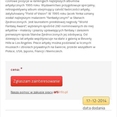
czołowe pozycje w rankingach najlepszych albumów
artystycznych 1995 roku. Wydawnictwo przygotowuje specjalny,
retrospektywny album obejmujący całość twórczości artysty,
zatytułowany "Field of Vision". W 1995 roku Jacek Yerka uznany
został najlepszym malarzem "fantastycznym" w Stanach
Zjednoczonych. Jest laureatem prestiżowej nagrody "World
Fantasy Award", wybranym spośród 260 nominowanych do niej
artystów - malarzy i pisarzy uprawiających fantasy i zarazem
pierwszym spoza Stanów Zjednoczonych jej zdobywcą. Od
dziesięciu lat artysta współpracuje na stałe z galerią w Beverly
Hills w Los Angeles. Prace artysty można podziwiać w licznych
muzeach i zbiorach prywatnych na świecie, przede wszystkim w
Polsce, USA, Japonii, Francji i Niemczech.
*
cena:
Zgłaszam zainteresowanie
Nasza pomoc w zakupie pracy
17-12-2014
data dodania