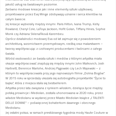
jakość usług na światowym poziomie.
Zarówno modowe kreacje jak i inne elementy sztuki użytkowej,
projektowane przez Evę Minge zdobywają uznanie i serca klientów na
całym świecie.
Jej kreacje wybierały między innymi: Paris Hilton, Ivana Trump, Kelly
Rowland, Cheryl Cole, LaToya Jackson, Hofit Golan, Tiffany Hines, Sophie
Monk czy Adriana Sklenaříková Karembeu.
Oprócz działalności modowej Eva od lat zajmuje się z powodzeniem
architekturą, wzornictwem przemysłowym, rzeźbą oraz malarstwem –
tworzy współpracując z czołowymi producentami i twórcami z całego
świata.
Wśród osobowości ze świata sztuki i mediów z którymi artystka miała
okazje współpracować znajdują się między innymi John Malkovich, Josh
Hartnett, Berenice Marlohe, Andrzej Pągowski czy Lech Majewski – z
którym to współpracowała przy jego najnowszym filmie „Dolina Bogów”.
W 2015 roku w sprzedaży ukazała się autobiografia projektantki “Życie to
bajka”, która z miejsca stała się bestsellerem.
Artystka przez lata związana z rynkiem włoskim, dzieląca życie między
polską prowincje i Mediolan, została uhonorowana w 2020 roku, przez
władze Mediolanu w wydanej przez Miasto Mediolan książce „I TALENTI
DELLE DONNE” – poświęconej bohaterkom dawnego i obecnego
Mediolanu.
Jej ostatni pokaz, w ramach prestiżowego tygodnia mody Haute Couture w