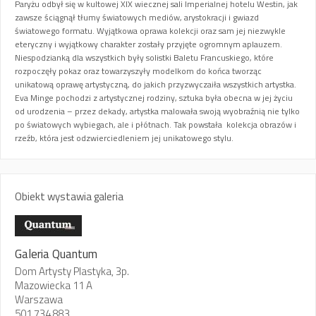
Paryżu odbył się w kultowej XIX wiecznej sali Imperialnej hotelu Westin, jak
zawsze ściągnął tłumy światowych mediów, arystokracji i gwiazd
światowego formatu. Wyjątkowa oprawa kolekcji oraz sam jej niezwykle
eteryczny i wyjątkowy charakter zostały przyjęte ogromnym aplauzem.
Niespodzianką dla wszystkich były solistki Baletu Francuskiego, które
rozpoczęły pokaz oraz towarzyszyły modelkom do końca tworząc
unikatową oprawę artystyczną, do jakich przyzwyczaiła wszystkich artystka.
Eva Minge pochodzi z artystycznej rodziny, sztuka była obecna w jej życiu
od urodzenia – przez dekady, artystka malowała swoją wyobraźnią nie tylko
po światowych wybiegach, ale i płótnach. Tak powstała kolekcja obrazów i
rzeźb, która jest odzwierciedleniem jej unikatowego stylu.
Obiekt wystawia galeria
Galeria Quantum
Dom Artysty Plastyka, 3p.
Mazowiecka 11 A
Warszawa
501 734 883