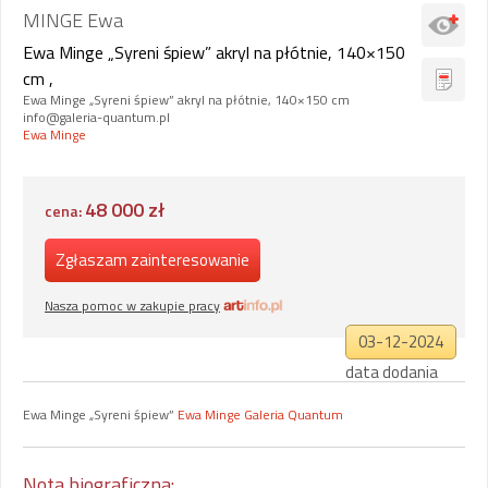
MINGE Ewa
Ewa Minge „Syreni śpiew” akryl na płótnie, 140×150
cm ,
Ewa Minge „Syreni śpiew” akryl na płótnie, 140×150 cm
info@galeria-quantum.pl
Ewa Minge
48 000 zł
cena:
Zgłaszam zainteresowanie
Nasza pomoc w zakupie pracy
03-12-2024
data dodania
Ewa Minge „Syreni śpiew”
Ewa Minge
Galeria Quantum
Nota biograficzna: