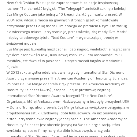
New York Fashion Week gdzie zaprezentowała kolekcje inspirowaną
ruchem “Solidarność”, brytyjski “The Telegraph” umieścił suknię z kolekcji
Eva Minge Couture jako jedną z 10 kreacji dla których warto umrzeć. W
2004 roku włoskie media na głównych stronach gazet komentowały
otrzymanie przez Polkę medalu imiennego od premiera Rzymu za zasługi
dla wiecznego miasta i przyznanie jej przez włoską izbę mody “Alta Moda”
międzynarodowego tytułu “Next Couture” – wyznaczającej trendy w
światowej modzie.
Eva Minge jest laureatką niezliczonej ilości nagród, wielokrotnie nagradzana
tytułem osobowości roku, luksusowej marki roku czy osobowości roku
mediów, jest również w posiadaniu złotych medali targów w Moskwie i
Kijowie.
W 2013 roku artystka odebrała dwie nagrody International Star Diamond
Award przyznawane przez The American Academy of Hospitality Sciences.
Po pokazie Eva Minge odebrała z rąk prezesa The American Academy of
Hospitality Sciences (AAHS) Josepha Cinque prestiżową nagrodę
International Star Diamond Award w kategorii “The Next Couture”.
Organizacja, której Ambasadorem Nadzwyczajnym jest były prezydent USA
– Donald Trump, uhonorowała Evę Minge także za wyjątkowe osiągnięcia w
projektowaniu sztuki użytkowej i dóbr luksusowych. Po raz pierwszy w
historii przyznano dwie nagrody jednej osobie. The American Academy of
Hospitality Sciences jest obecnie jedyną na świecie organizacją, która
wyróżnia najlepsze firmy na rynku dóbr luksusowych, a nagroda
International Star Diamond Award jest jedyną przyznawaną za doskonałą