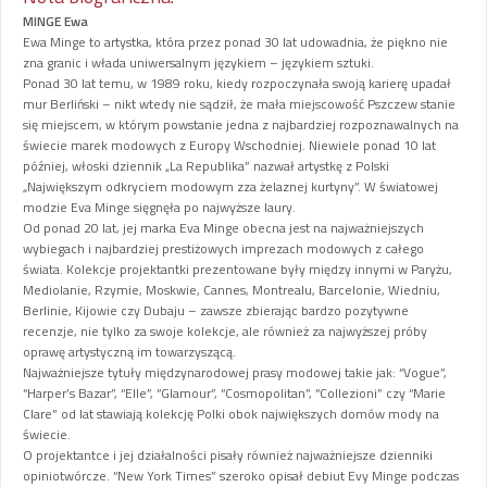
MINGE Ewa
Ewa Minge to artystka, która przez ponad 30 lat udowadnia, że piękno nie
zna granic i włada uniwersalnym językiem – językiem sztuki.
Ponad 30 lat temu, w 1989 roku, kiedy rozpoczynała swoją karierę upadał
mur Berliński – nikt wtedy nie sądził, że mała miejscowość Pszczew stanie
się miejscem, w którym powstanie jedna z najbardziej rozpoznawalnych na
świecie marek modowych z Europy Wschodniej. Niewiele ponad 10 lat
później, włoski dziennik „La Republika” nazwał artystkę z Polski
„Największym odkryciem modowym zza żelaznej kurtyny”. W światowej
modzie Eva Minge sięgnęła po najwyższe laury.
Od ponad 20 lat, jej marka Eva Minge obecna jest na najważniejszych
wybiegach i najbardziej prestiżowych imprezach modowych z całego
świata. Kolekcje projektantki prezentowane były między innymi w Paryżu,
Mediolanie, Rzymie, Moskwie, Cannes, Montrealu, Barcelonie, Wiedniu,
Berlinie, Kijowie czy Dubaju – zawsze zbierając bardzo pozytywne
recenzje, nie tylko za swoje kolekcje, ale również za najwyższej próby
oprawę artystyczną im towarzyszącą.
Najważniejsze tytuły międzynarodowej prasy modowej takie jak: “Vogue”,
“Harper’s Bazar”, “Elle”, “Glamour”, “Cosmopolitan”, “Collezioni” czy “Marie
Clare” od lat stawiają kolekcję Polki obok największych domów mody na
świecie.
O projektantce i jej działalności pisały również najważniejsze dzienniki
opiniotwórcze. “New York Times” szeroko opisał debiut Evy Minge podczas