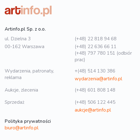
Artinfo.pl Sp. z o.o.
ul. Dzielna 3
(+48) 22 818 94 68
00-162 Warszawa
(+48) 22 636 66 11
(+48) 797 780 151 (odbiór
prac)
Wydarzenia, patronaty,
+(48) 514 130 386
reklama
wydarzenia@artinfo.pl
Aukcje, zlecenia
(+48) 601 808 148
Sprzedaż
(+48) 506 122 445
aukcje@artinfo.pl
Polityka prywatności
biuro@artinfo.pl