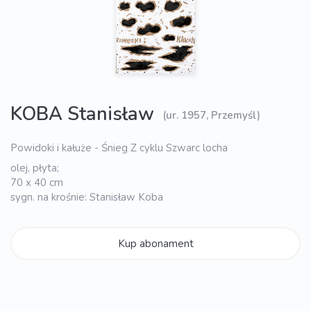
KOBA Stanisław
(ur. 1957, Przemyśl)
Powidoki i kałuże - Śnieg Z cyklu Szwarc locha
olej, płyta;
70 x 40 cm
sygn. na krośnie: Stanisław Koba
Kup abonament