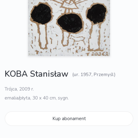
KOBA Stanisław
(ur. 1957, Przemyśl)
Trójca, 2009 r.
emalia/płyta, 30 x 40 cm, sygn.
Kup abonament