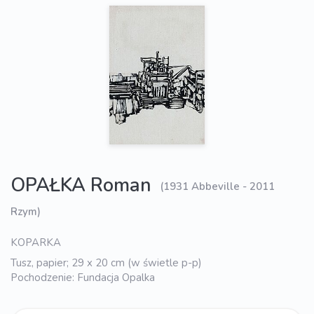
OPAŁKA Roman
(1931 Abbeville - 2011
Rzym)
KOPARKA
Tusz, papier; 29 x 20 cm (w świetle p-p)
Pochodzenie: Fundacja Opalka