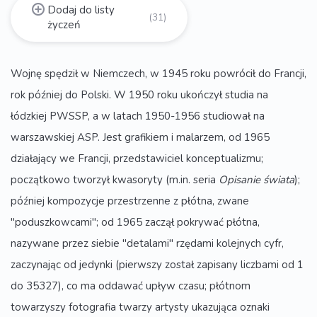
Dodaj do listy
(31)
życzeń
Wojnę spędził w Niemczech, w 1945 roku powrócił do Francji,
rok później do Polski. W 1950 roku ukończył studia na
łódzkiej PWSSP, a w latach 1950-1956 studiował na
warszawskiej ASP. Jest grafikiem i malarzem, od 1965
działający we Francji, przedstawiciel konceptualizmu;
początkowo tworzył kwasoryty (m.in. seria
Opisanie świata
);
później kompozycje przestrzenne z płótna, zwane
"poduszkowcami"; od 1965 zaczął pokrywać płótna,
nazywane przez siebie "detalami" rzędami kolejnych cyfr,
zaczynając od jedynki (pierwszy został zapisany liczbami od 1
do 35327), co ma oddawać upływ czasu; płótnom
towarzyszy fotografia twarzy artysty ukazująca oznaki