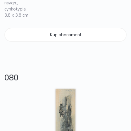
nsygn.,
cynkotypia,
3,8 x 3,8 cm
Kup abonament
080