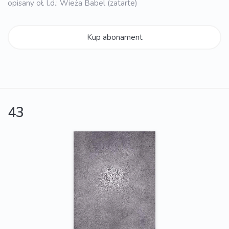
opisany oł. l.d.: Wieża Babel (zatarte)
Kup abonament
43