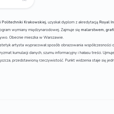
i Politechniki Krakowskiej
, uzyskał dyplom z akredytacją
Royal In
 program wymiany międzynarodowej. Zajmuje się
malarstwem, grafi
a żywo. Obecnie mieszka w Warszawie.
estetyk artysta wypracował sposób obrazowania współczesności od
yzmat kumulacji danych, szumu informacyjny i hałasu treści. Ujmuje 
gęszcza, przedstawioną rzeczywistość. Punkt widzenia staje się jed