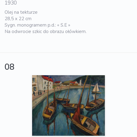
1930
Olej na tekturze
28,5 x 22 cm
Sygn. monogramem p.d.: « S.E »
Na odwrocie szkic do obrazu ołówkiem.
08