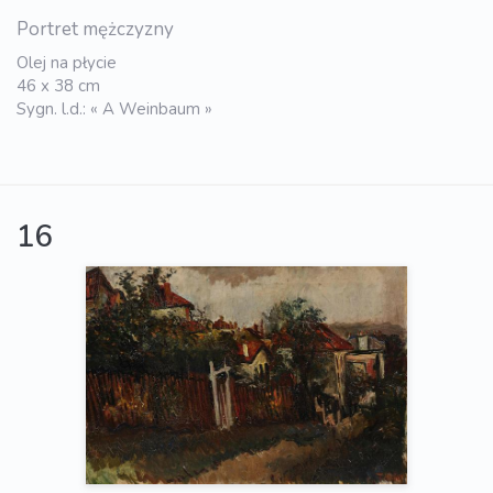
Portret mężczyzny
Olej na płycie
46 x 38 cm
Sygn. l.d.: « A Weinbaum »
16