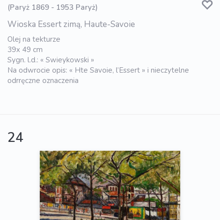
(Paryż 1869 - 1953 Paryż)
Wioska Essert zimą, Haute-Savoie
Olej na tekturze
39x 49 cm
Sygn. l.d.: « Swieykowski »
Na odwrocie opis: « Hte Savoie, l’Essert » i nieczytelne
odrręczne oznaczenia
24