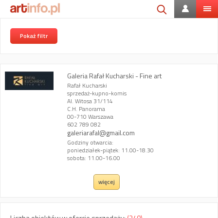
Pokaż filtr
Galeria Rafał Kucharski - Fine art
Rafał Kucharski
sprzedaż-kupno-komis
Al. Witosa 31/114
C.H. Panorama
00-710 Warszawa
602 789 082
galeriarafal@gmail.com
Godziny otwarcia:
poniedziałek-piątek: 11.00-18.30
sobota: 11.00-16.00
więcej