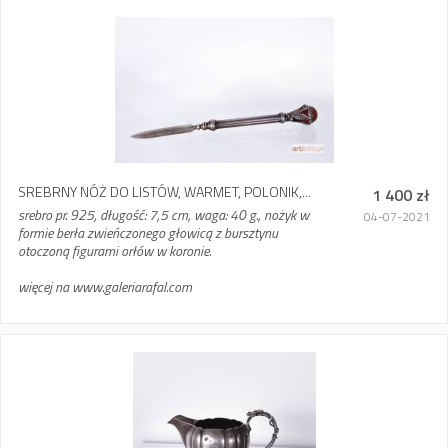
SREBRNY NÓŻ DO LISTÓW, WARMET, POLONIK,...
1 400 zł
srebro pr. 925, długość: 7,5 cm, waga: 40 g., nożyk w
04-07-2021
formie berła zwieńczonego głowicą z bursztynu
otoczoną figurami orłów w koronie.
więcej na www.galeriarafal.com