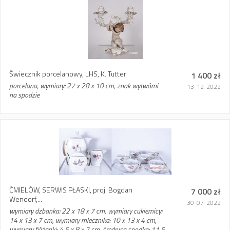
Świecznik porcelanowy, LHS, K. Tutter
1 400 zł
porcelana, wymiary: 27 x 28 x 10 cm, znak wytwórni
13-12-2022
na spodzie
ĆMIELÓW, SERWIS PŁASKI, proj. Bogdan
7 000 zł
Wendorf,...
30-07-2022
wymiary dzbanka: 22 x 18 x 7 cm, wymiary cukiernicy:
14 x 13 x 7 cm, wymiary mlecznika: 10 x 13 x 4 cm,
wymiary filiżanki: 4,5 x 8 x 7 cm, średnica spodka: 11,5