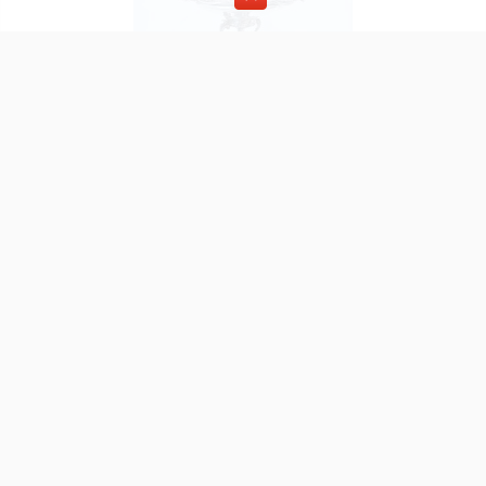
SREBRNA PATERA, NIEMCY 2 POŁ. XIX w.
18-10-2019
srebro pr. 800, repusowana, grawerowana od spodu:
„1866. 25 Listopada 1891 Współpracownicy”,
wymiary: 35 x 30,5 x 30,5 cm, waga: 1100 g. Na
trzonie patery cecha kupiecka "C. SCHWARTZ".