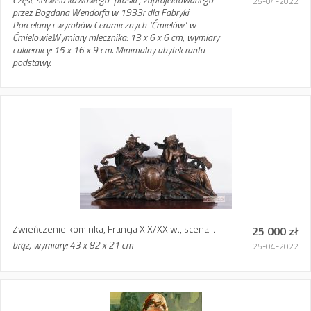
25-04-2022
przez Bogdana Wendorfa w 1933r dla Fabryki
Porcelany i wyrobów Ceramicznych "Ćmielów" w
Ćmielowie.Wymiary mlecznika: 13 x 6 x 6 cm, wymiary
cukiernicy: 15 x 16 x 9 cm. Minimalny ubytek rantu
podstawy.
Zwieńczenie kominka, Francja XIX/XX w., scena...
25 000 zł
brąz, wymiary: 43 x 82 x 21 cm
25-04-2022