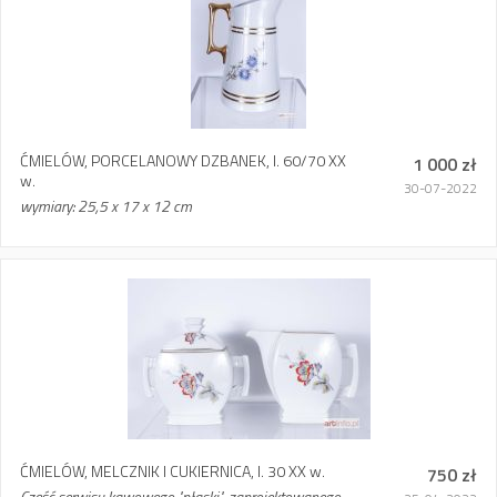
ĆMIELÓW, PORCELANOWY DZBANEK, l. 60/70 XX
1 000 zł
w.
30-07-2022
wymiary: 25,5 x 17 x 12 cm
ĆMIELÓW, MELCZNIK I CUKIERNICA, l. 30 XX w.
750 zł
Część serwisu kawowego "płaski", zaprojektowanego