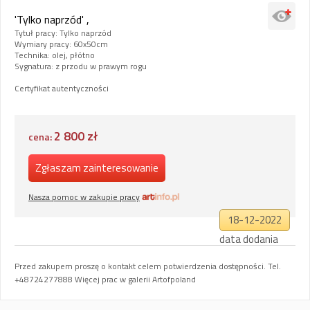
'Tylko naprzód' ,
Tytuł pracy: Tylko naprzód
Wymiary pracy: 60x50cm
Technika: olej, płótno
Sygnatura: z przodu w prawym rogu
Certyfikat autentyczności
2 800 zł
cena:
Zgłaszam zainteresowanie
Nasza pomoc w zakupie pracy
18-12-2022
data dodania
Przed zakupem proszę o kontakt celem potwierdzenia dostępności. Tel.
+48724277888 Więcej prac w galerii Artofpoland