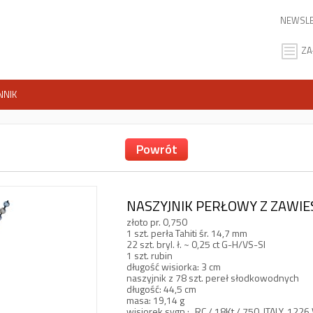
NEWSLE
ZA
NNIK
Powrót
NASZYJNIK PERŁOWY Z ZAWIES
złoto pr. 0,750
1 szt. perła Tahiti śr. 14,7 mm
22 szt. bryl. ł. ~ 0,25 ct G-H/VS-SI
1 szt. rubin
długość wisiorka: 3 cm
naszyjnik z 78 szt. pereł słodkowodnych
długość: 44,5 cm
masa: 19,14 g
wisiorek sygn.: „RC / 18Kt / 750, ITALY, 1226 