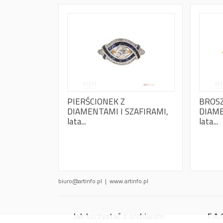
PIERŚCIONEK Z
BROSZ
DIAMENTAMI I SZAFIRAMI,
DIAME
lata...
lata...
biuro@artinfo.pl
| www.artinfo.pl
Jak korzystać z archiwum
F.A.