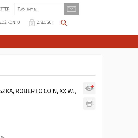
TTER
ŁÓŻ KONTO
ZALOGUJ
ZKĄ, ROBERTO COIN, XX W. ,
VI/