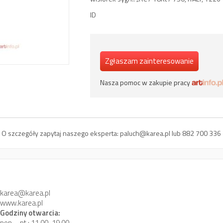
ID
Zgłaszam zainteresowanie
Nasza pomoc w zakupie pracy
ci. O szczegóły zapytaj naszego eksperta:
paluch@karea.pl
lub 882 700 336
karea@karea.pl
www.karea.pl
Godziny otwarcia:
pon. - pt.: 11.00-19.00