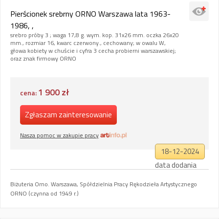
Pierścionek srebrny ORNO Warszawa lata 1963-
1986, ,
srebro próby 3 ; waga 17,8 g. wym. kop. 31x26 mm. oczka 26x20
mm., rozmiar 16, kwarc czerwony., cechowany; w owalu W,
głowa kobiety w chuście i cyfra 3 cecha probierni warszawskiej;
oraz znak firmowy ORNO
1 900 zł
cena:
Zgłaszam zainteresowanie
Nasza pomoc w zakupie pracy
18-12-2024
data dodania
Biżuteria Orno. Warszawa, Spółdzielnia Pracy Rękodzieła Artystycznego
ORNO (czynna od 1949 r.)