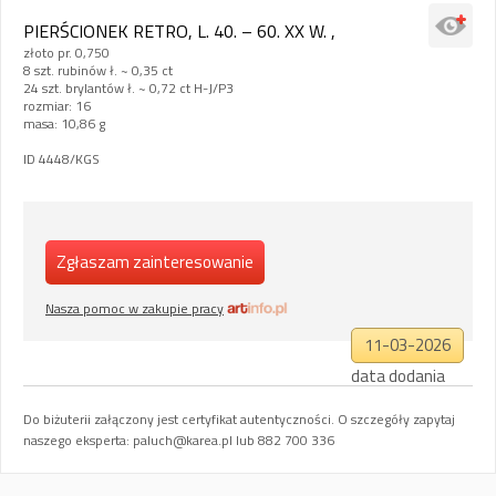
PIERŚCIONEK RETRO, L. 40. – 60. XX W. ,
złoto pr. 0,750
8 szt. rubinów ł. ~ 0,35 ct
24 szt. brylantów ł. ~ 0,72 ct H-J/P3
rozmiar: 16
masa: 10,86 g
ID 4448/KGS
Zgłaszam zainteresowanie
Nasza pomoc w zakupie pracy
11-03-2026
data dodania
Do biżuterii załączony jest certyfikat autentyczności. O szczegóły zapytaj
naszego eksperta:
paluch@karea.pl
lub 882 700 336