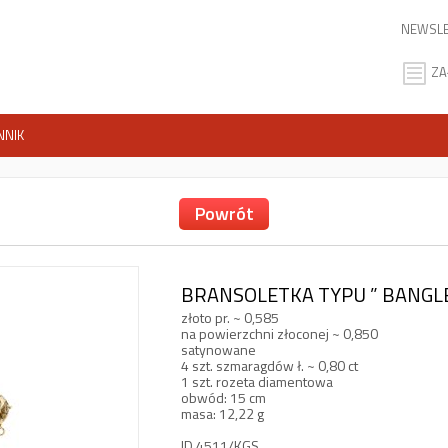
NEWSLE
ZA
NNIK
Powrót
BRANSOLETKA TYPU ” BANGLE”,
złoto pr. ~ 0,585
na powierzchni złoconej ~ 0,850
satynowane
4 szt. szmaragdów ł. ~ 0,80 ct
1 szt. rozeta diamentowa
obwód: 15 cm
masa: 12,22 g
ID 4511/KGS