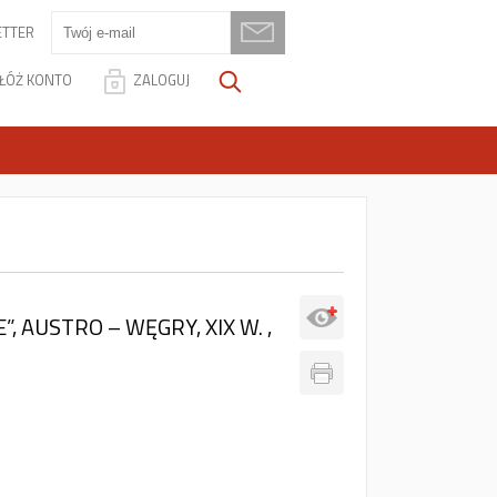
TTER
ŁÓŻ KONTO
ZALOGUJ
 AUSTRO – WĘGRY, XIX W. ,