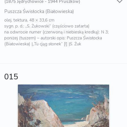
(1875 Jędrychowice - 1944 Pruszków)
Puszcza Świsłocka (Białowieska)
olej, tektura, 48 × 33,6 cm
sygn. p. d.: „S. Żukowski” (częściowo zatarta)
na odwrocie numer (czerwoną i niebieską kredką): N 3;
poniżej (tuszem) – autorski opis: Puszcza Świsłocka
(Białowieska) |„Tu cjąg słonek“ [!] |S. Żuk
015