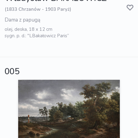
(1833 Chrzanów - 1903 Paryż)
Dama z papugą
olej, deska, 18 x 12 cm
sygn. p. d.: "LBakałowicz Paris”
005