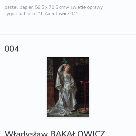
pastel, papier, 56,5 x 70,5 cmw świetle oprawy
sygn. i dat. p. b.: "T. Axentowicz 04"
004
Władysław BAKAŁOWICZ