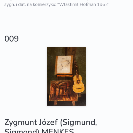
sygn. i dat. na kołnierzyku: "Wlastimil Hofman 1962"
009
Zygmunt Józef (Sigmund,
Sigmond) MENKES