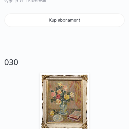
sygn. p. d.: TŁakomski.
Kup abonament
030