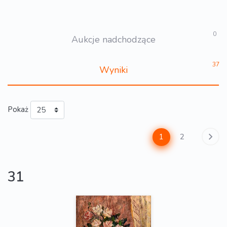
0
Aukcje nadchodzące
37
Wyniki
Pokaż
1
2
31