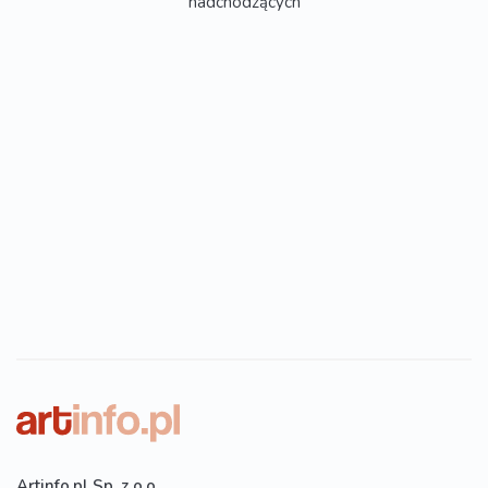
nadchodzących
Artinfo.pl Sp. z o.o.