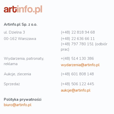
Artinfo.pl Sp. z o.o.
ul. Dzielna 3
(+48) 22 818 94 68
00-162 Warszawa
(+48) 22 636 66 11
(+48) 797 780 151 (odbiór
prac)
Wydarzenia, patronaty,
+(48) 514 130 386
reklama
wydarzenia@artinfo.pl
Aukcje, zlecenia
(+48) 601 808 148
Sprzedaż
(+48) 506 122 445
aukcje@artinfo.pl
Polityka prywatności
biuro@artinfo.pl