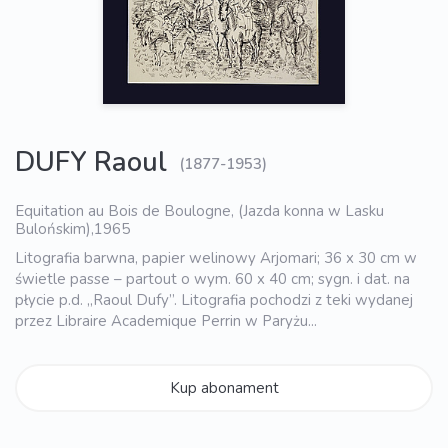
DUFY Raoul
(1877-1953)
Equitation au Bois de Boulogne, (Jazda konna w Lasku
Bulońskim),1965
Litografia barwna, papier welinowy Arjomari; 36 x 30 cm w
świetle passe – partout o wym. 60 x 40 cm; sygn. i dat. na
płycie p.d. „Raoul Dufy”. Litografia pochodzi z teki wydanej
przez Libraire Academique Perrin w Paryżu...
Kup abonament