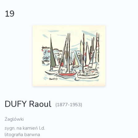
19
DUFY Raoul
(1877-1953)
Żaglówki
sygn. na kamień l.d.
litografia barwna