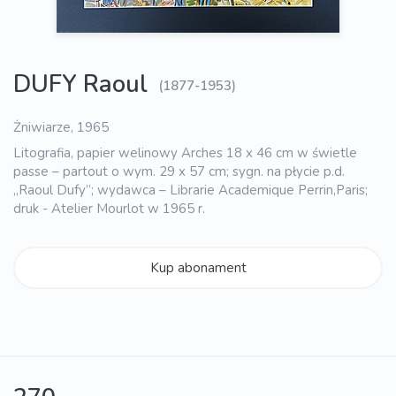
DUFY Raoul
(1877-1953)
Żniwiarze, 1965
Litografia, papier welinowy Arches 18 x 46 cm w świetle
passe – partout o wym. 29 x 57 cm; sygn. na płycie p.d.
„Raoul Dufy”; wydawca – Librarie Academique Perrin,Paris;
druk - Atelier Mourlot w 1965 r.
Kup abonament