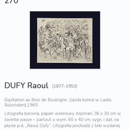
270
DUFY Raoul
(1877-1953)
Equitation au Bois de Boulogne, (Jazda konna w Lasku
Bulońskim),1965
Litografia barwna, papier welinowy Arjomari; 36 x 30 cm w
świetle passe – partout o wym. 60 x 40 cm; sygn. i dat. na
płycie p.d. „Raoul Dufy”. Litografia pochodzi z teki wydanej