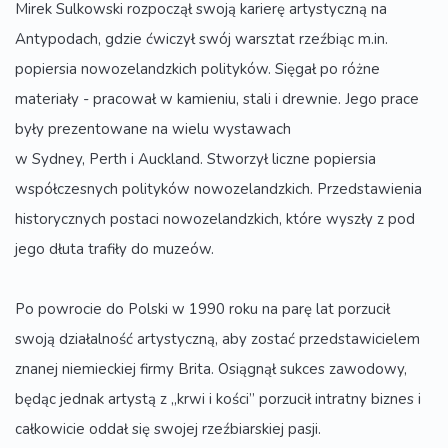
Mirek Sulkowski rozpoczął swoją karierę artystyczną na
Antypodach, gdzie ćwiczył swój warsztat rzeźbiąc m.in.
popiersia nowozelandzkich polityków. Sięgał po różne
materiały - pracował w kamieniu, stali i drewnie. Jego prace
były prezentowane na wielu wystawach
w Sydney, Perth i Auckland. Stworzył liczne popiersia
współczesnych polityków nowozelandzkich. Przedstawienia
historycznych postaci nowozelandzkich, które wyszły z pod
jego dłuta trafiły do muzeów.
Po powrocie do Polski w 1990 roku na parę lat porzucił
swoją działalność artystyczną, aby zostać przedstawicielem
znanej niemieckiej firmy Brita. Osiągnął sukces zawodowy,
będąc jednak artystą z „krwi i kości” porzucił intratny biznes i
całkowicie oddał się swojej rzeźbiarskiej pasji.