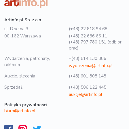
Artinfo.pl Sp. z o.o.
ul. Dzielna 3
(+48) 22 818 94 68
00-162 Warszawa
(+48) 22 636 66 11
(+48) 797 780 151 (odbiór
prac)
Wydarzenia, patronaty,
+(48) 514 130 386
reklama
wydarzenia@artinfo.pl
Aukcje, zlecenia
(+48) 601 808 148
Sprzedaż
(+48) 506 122 445
aukcje@artinfo.pl
Polityka prywatności
biuro@artinfo.pl