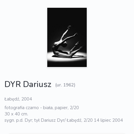
DYR Dariusz
(ur. 1962)
Łabędź, 2004
fotografia czarno - biała, papier, 2/20
30 x 40 cm.
sygn. p.d. Dyr; tył Dariusz Dyr/ Łabędź, 2/20 14 lipiec 2004