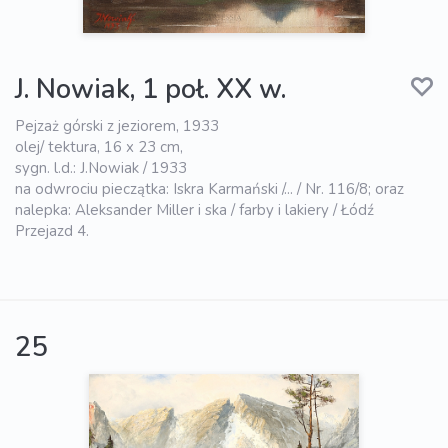
J. Nowiak, 1 poł. XX w.
Pejzaż górski z jeziorem, 1933
olej/ tektura, 16 x 23 cm,
sygn. l.d.: J.Nowiak / 1933
na odwrociu pieczątka: Iskra Karmański /... / Nr. 116/8; oraz
nalepka: Aleksander Miller i ska / farby i lakiery / Łódź
Przejazd 4.
25