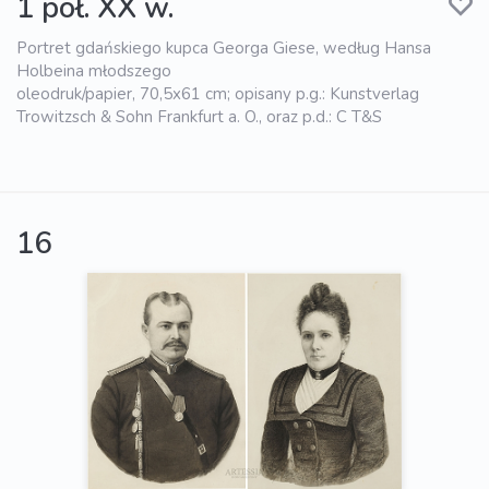
1 poł. XX w.
Portret gdańskiego kupca Georga Giese, według Hansa
Holbeina młodszego
oleodruk/papier, 70,5x61 cm; opisany p.g.: Kunstverlag
Trowitzsch & Sohn Frankfurt a. O., oraz p.d.: C T&S
16