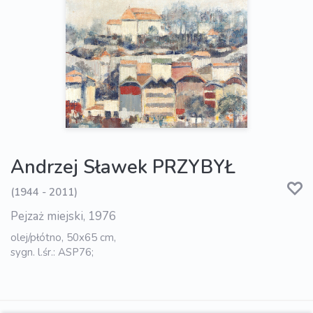
Andrzej Sławek PRZYBYŁ
(1944 - 2011)
Pejzaż miejski, 1976
olej/płótno, 50x65 cm,
sygn. l.śr.: ASP76;