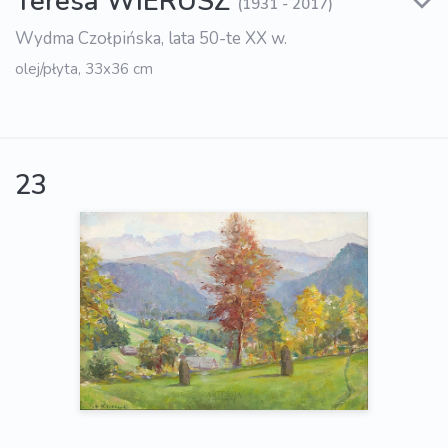
Teresa WIERUSZ
(1931 - 2017)
Wydma Czołpińska, lata 50-te XX w.
olej/płyta, 33x36 cm
23