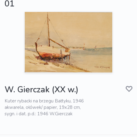
01
W. Gierczak (XX w.)
Kuter rybacki na brzegu Bałtyku, 1946
akwarela, ołówek/ papier, 19x28 cm,
sygn. i dat. p.d.: 1946 W.Gierczak