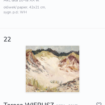
Akt, lata 20-te XX w.
ołówek/ papier, 42x21 cm,
sygn. p.d.: WH
22