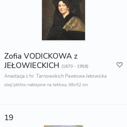
Zofia VODICKOWA z
JEŁOWIECKICH
(1870 - 1958)
Anastazja z hr. Tarnowskich Pawłowa Jełowicka
olej/ płótno naklejone na tekturę, 68x52 cm
19