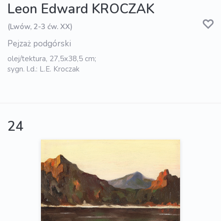
Leon Edward KROCZAK
(Lwów, 2-3 ćw. XX)
Pejzaż podgórski
olej/tektura, 27,5x38,5 cm;
sygn. l.d.: L.E. Kroczak
24