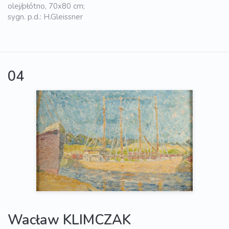
olej/płótno, 70x80 cm;
sygn. p.d.: H.Gleissner
04
Wacław KLIMCZAK