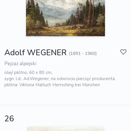
Adolf WEGENER
(1891 - 1960)
Pejzaż alpejski
olej/ płótno, 60 x 80 cm,
sygn. l.d.: Ad.Wegener; na odwrociu pieczęć producenta
płótna: Viktoria Maltuch Herrsching bei München
26