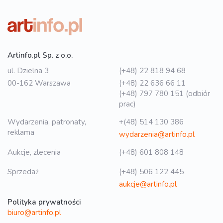
Artinfo.pl Sp. z o.o.
ul. Dzielna 3
(+48) 22 818 94 68
00-162 Warszawa
(+48) 22 636 66 11
(+48) 797 780 151 (odbiór
prac)
Wydarzenia, patronaty,
+(48) 514 130 386
reklama
wydarzenia@artinfo.pl
Aukcje, zlecenia
(+48) 601 808 148
Sprzedaż
(+48) 506 122 445
aukcje@artinfo.pl
Polityka prywatności
biuro@artinfo.pl