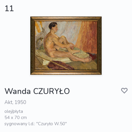
11
Wanda CZURYŁO
Akt, 1950
olej/płyta
54 x 70 cm
sygnowany l.d.: "Czuryło W.50"