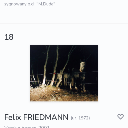
sygnowany p.d.: "M.Duda"
18
Felix FRIEDMANN
(ur. 1972)