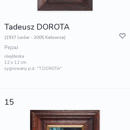
Tadeusz DOROTA
(1937 Lwów - 2005 Katowice)
Pejzaż
olej/deska
12 x 12 cm
sygnowany p.d.: "T.DOROTA"
15