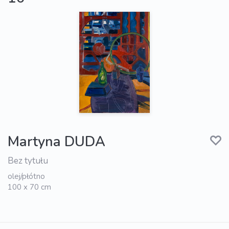
Martyna DUDA
Bez tytułu
olej/płótno
100 x 70 cm