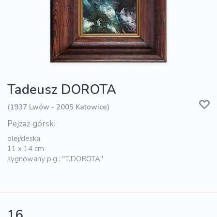
Tadeusz DOROTA
(1937 Lwów - 2005 Katowice)
Pejzaż górski
olej/deska
11 x 14 cm
sygnowany p.g.: "T.DOROTA"
16