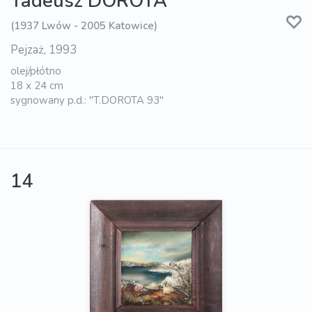
Tadeusz DOROTA
(1937 Lwów - 2005 Katowice)
Pejzaż, 1993
olej/płótno
18 x 24 cm
sygnowany p.d.: "T.DOROTA 93"
14