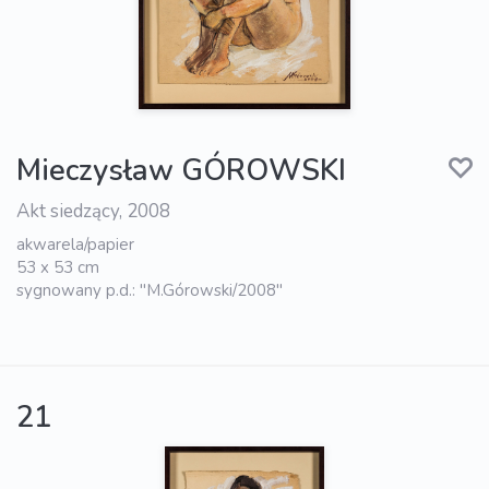
Mieczysław GÓROWSKI
Akt siedzący, 2008
akwarela/papier
53 x 53 cm
sygnowany p.d.: "M.Górowski/2008"
21