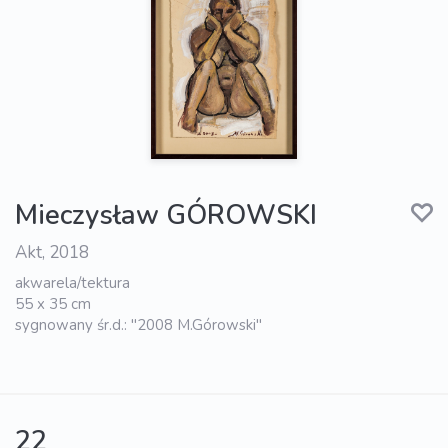
Mieczysław GÓROWSKI
Akt, 2018
akwarela/tektura
55 x 35 cm
sygnowany śr.d.: "2008 M.Górowski"
22