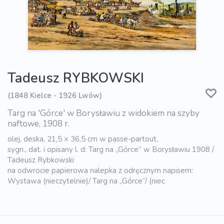
Tadeusz RYBKOWSKI
(1848 Kielce - 1926 Lwów)
Targ na 'Górce' w Borysławiu z widokiem na szyby
naftowe, 1908 r.
olej, deska, 21,5 × 36,5 cm w passe-partout,
sygn., dat. i opisany l. d: Targ na „Górce” w Borysławiu 1908 /
Tadeusz Rybkowski
na odwrocie papierowa nalepka z odręcznym napisem:
Wystawa (nieczytelnie)/ Targ na „Górce”/ (niec