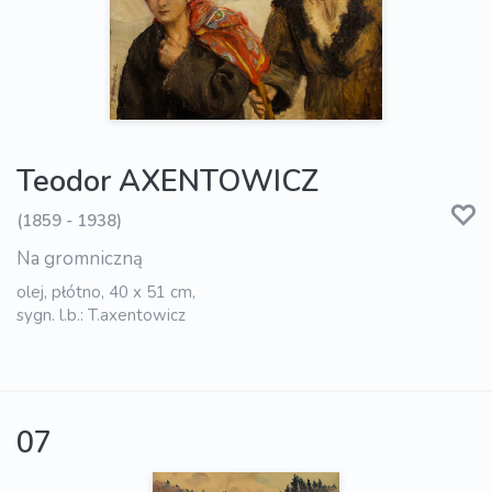
Teodor AXENTOWICZ
(1859 - 1938)
Na gromniczną
olej, płótno, 40 x 51 cm,
sygn. l.b.: T.axentowicz
07