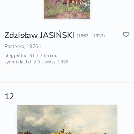
Zdzisław JASIŃSKI
(1863 - 1932)
Pasterka, 1926 r.
olej, płótno, 91 x 73,5 cm,
sygn. i dat.l.d.: ZD. Jasiński 1926
12