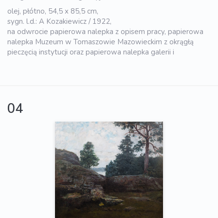
olej, płótno, 54,5 x 85,5 cm,
sygn. l.d.: A Kozakiewicz / 1922,
na odwrocie papierowa nalepka z opisem pracy, papierowa
nalepka Muzeum w Tomaszowie Mazowieckim z okrągłą
pieczęcią instytucji oraz papierowa nalepka galerii i
04