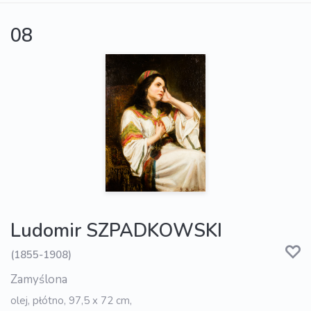
08
Ludomir SZPADKOWSKI
(1855-1908)
Zamyślona
olej, płótno, 97,5 x 72 cm,