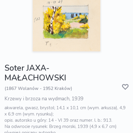
Soter JAXA-
MAŁACHOWSKI
(1867 Wolanów - 1952 Kraków)
Krzewy i brzoza na wydmach, 1939
akwarela, gwasz, brystol; 14,1 x 10,1 cm (wym. arkusza), 4,9
x 6,9 cm (wym. rysunku);
opis. autorsko u góry: 14 - VI 39 oraz numer. l. b.: 913.
Na odwrocie rysunek: Brzeg morski, 1939 (4,9 x 6,7 cm)
również opisany autorsko.