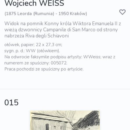
Wojciech WEISS
(1875 Leorda (Rumunia) - 1950 Kraków)
Widok na pomnik Konny króla Wiktora Emanuela II z
wieżą dzwonnicy Campanile di San Marco od strony
nabrzeża Riva degli Schiavoni
ołówek, papier; 22 x 27,3 cm;
sygn. p. d.: WW (ołówkiem).
Na odwrocie faksymile podpisu artysty: WWeiss; wraz z
numerem ze spuścizny: 005072.
Praca pochodzi ze spuścizny po artyście.
015