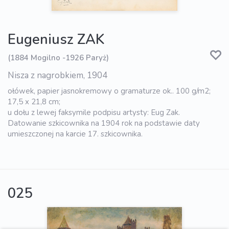
Eugeniusz ZAK
(1884 Mogilno -1926 Paryż)
Nisza z nagrobkiem, 1904
ołówek, papier jasnokremowy o gramaturze ok.. 100 g/m2;
17,5 x 21,8 cm;
u dołu z lewej faksymile podpisu artysty: Eug Zak.
Datowanie szkicownika na 1904 rok na podstawie daty
umieszczonej na karcie 17. szkicownika.
025