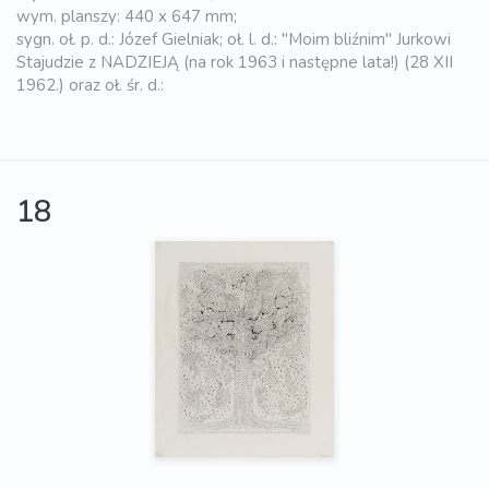
wym. planszy: 440 x 647 mm;
sygn. oł. p. d.: Józef Gielniak; oł. l. d.: "Moim bliźnim" Jurkowi
Stajudzie z NADZIEJĄ (na rok 1963 i następne lata!) (28 XII
1962.) oraz oł. śr. d.:
18