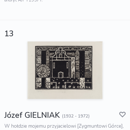
linoryt A/P I 1957 r.
13
Józef GIELNIAK
(1932 - 1972)
W hołdzie mojemu przyjacielowi [Zygmuntowi Górce],