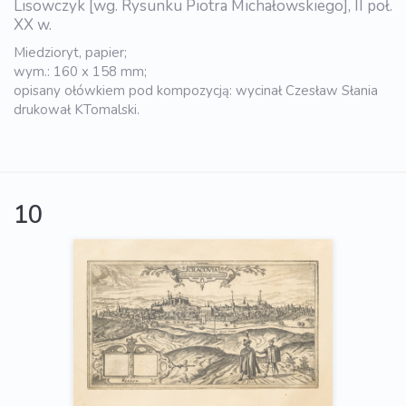
Lisowczyk [wg. Rysunku Piotra Michałowskiego], II poł.
XX w.
Miedzioryt, papier;
wym.: 160 x 158 mm;
opisany ołówkiem pod kompozycją: wycinał Czesław Słania
drukował KTomalski.
10