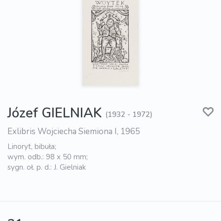
Józef GIELNIAK
(1932 - 1972)
Exlibris Wojciecha Siemiona I, 1965
Linoryt, bibuła;
wym. odb.: 98 x 50 mm;
sygn. oł. p. d.: J. Gielniak