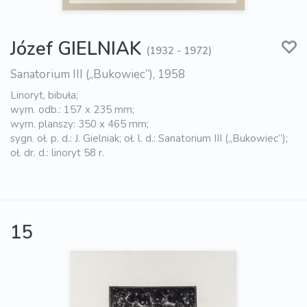
Józef GIELNIAK
(1932 - 1972)
Sanatorium III („Bukowiec”), 1958
Linoryt, bibuła;
wym. odb.: 157 x 235 mm;
wym. planszy: 350 x 465 mm;
sygn. oł. p. d.: J. Gielniak; oł. l. d.: Sanatorium III („Bukowiec”);
oł. dr. d.: linoryt 58 r.
15