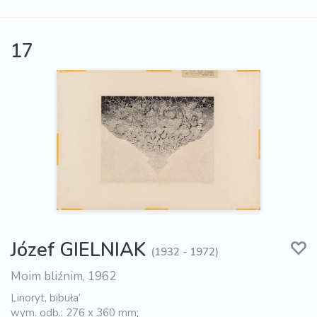
17
Józef GIELNIAK
(1932 - 1972)
Moim bliźnim, 1962
Linoryt, bibuła’
wym. odb.: 276 x 360 mm;