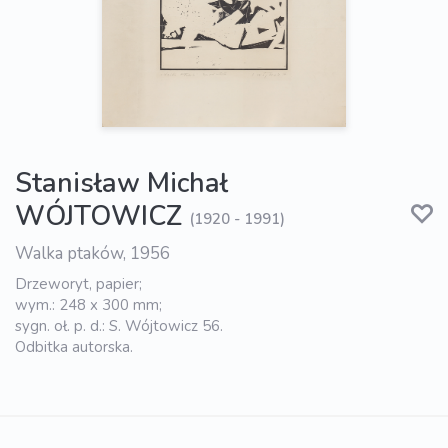
Stanisław Michał
WÓJTOWICZ
(1920 - 1991)
Walka ptaków, 1956
Drzeworyt, papier;
wym.: 248 x 300 mm;
sygn. oł. p. d.: S. Wójtowicz 56.
Odbitka autorska.