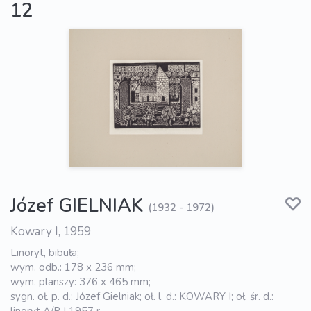
12
Józef GIELNIAK
(1932 - 1972)
Kowary I, 1959
Linoryt, bibuła;
wym. odb.: 178 x 236 mm;
wym. planszy: 376 x 465 mm;
sygn. oł. p. d.: Józef Gielniak; oł. l. d.: KOWARY I; oł. śr. d.: