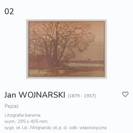
02
Jan WOJNARSKI
(1879 - 1937)
Pejzaż
Litografia barwna;
wym.: 295 x 405 mm;
sygn. oł. l.d.: JWojnarski; oł. p. d.: odb. własnoręczna