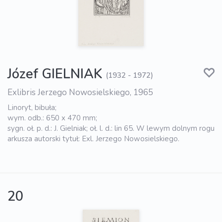
Józef GIELNIAK
(1932 - 1972)
Exlibris Jerzego Nowosielskiego, 1965
Linoryt, bibuła;
wym. odb.: 650 x 470 mm;
sygn. oł. p. d.: J. Gielniak; oł. l. d.: lin 65. W lewym dolnym rogu
arkusza autorski tytuł: Exl. Jerzego Nowosielskiego.
20