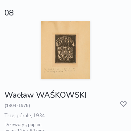
08
Wacław WAŚKOWSKI
(1904-1975)
Trzej górale, 1934
Drzeworyt, papier;
wym.: 125 x 90 mm;