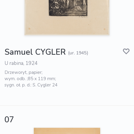
Samuel CYGLER
(ur. 1945)
U rabina, 1924
Drzeworyt, papier;
wym. odb. ;85 x 119 mm;
sygn. oł. p. d.: S. Cygler 24
07