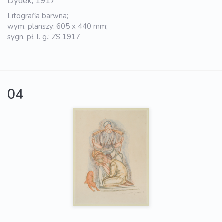
Dydek, 1917
Litografia barwna;
wym. planszy: 605 x 440 mm;
sygn. pł. l. g.: ZS 1917
04