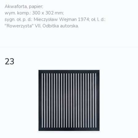
Akwaforta, papier;
wym. komp.: 300 x 302 mm;
sygn. oł. p. d.: Mieczysław Wejman 1974; oł. l. d.:
"Rowerzysta" VII. Odbitka autorska.
23