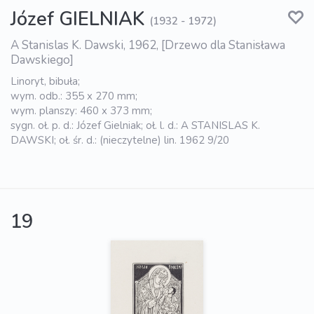
Józef GIELNIAK
(1932 - 1972)
A Stanislas K. Dawski, 1962, [Drzewo dla Stanisława
Dawskiego]
Linoryt, bibuła;
wym. odb.: 355 x 270 mm;
wym. planszy: 460 x 373 mm;
sygn. oł. p. d.: Józef Gielniak; oł. l. d.: A STANISLAS K.
DAWSKI; oł. śr. d.: (nieczytelne) lin. 1962 9/20
19