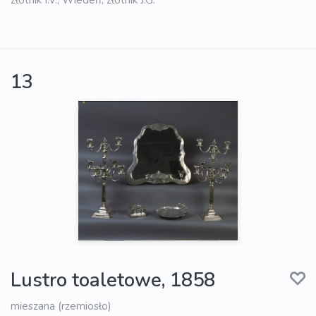
złotnik I.V.; Wiedeń, złotnik J.G.
13
Lustro toaletowe, 1858
mieszana (rzemiosło)