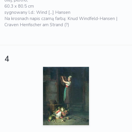
olej, płótno,
60.3 x 80.5 cm
sygnowany l.d.: Wind [...] Hansen
Na krosnach napis czarną farbą: Knud Windfeld-Hansen |
Craven Henfischer am Strand (?)
4