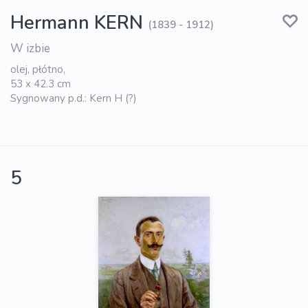
Hermann KERN
(1839 - 1912)
W izbie
olej, płótno,
53 x 42.3 cm
Sygnowany p.d.: Kern H (?)
5