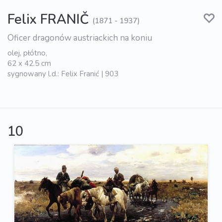
Felix FRANIČ
(1871 - 1937)
Oficer dragonów austriackich na koniu
olej, płótno,
62 x 42.5 cm
sygnowany l.d.: Felix Franić | 903
10