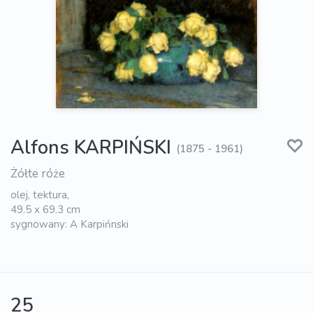
Alfons KARPIŃSKI
(1875 - 1961)
Żółte róże
olej, tektura,
49.5 x 69.3 cm
sygnowany: A Karpińnski
25