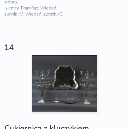
srebro,
Niemcy, Frankfurt; Wiedeń,
złotnik I.V.; Wiedeń, złotnik J.G.
14
Cukiernica z kluczykiem,