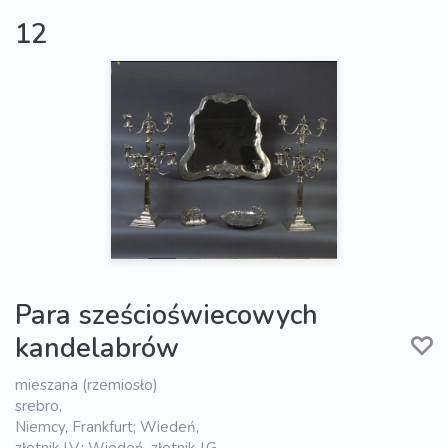
12
Para sześcioświecowych
kandelabrów
mieszana (rzemiosło)
srebro,
Niemcy, Frankfurt; Wiedeń,