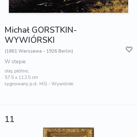
Michał GORSTKIN-
WYWIÓRSKI
(1861 Warszawa - 1926 Berlin)
W stepie
olej, płótno,
57.5 x 112.5 cm
sygnowany p.d.: M.G - Wywiórski
11