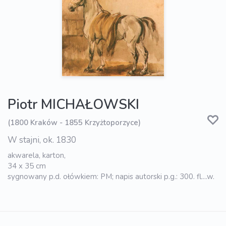
Piotr MICHAŁOWSKI
(1800 Kraków - 1855 Krzyżtoporzyce)
W stajni, ok. 1830
akwarela, karton,
34 x 35 cm
sygnowany p.d. ołówkiem: PM; napis autorski p.g.: 300. fl....w.