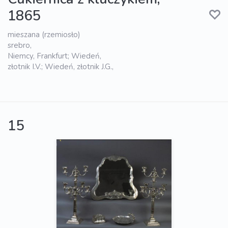
1865
mieszana (rzemiosło)
srebro,
Niemcy, Frankfurt; Wiedeń,
złotnik I.V.; Wiedeń, złotnik J.G.,
15