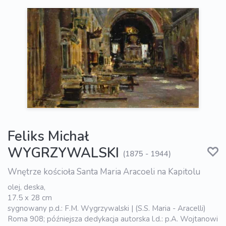
Feliks Michał
WYGRZYWALSKI
(1875 - 1944)
Wnętrze kościoła Santa Maria Aracoeli na Kapitolu
olej, deska,
17.5 x 28 cm
sygnowany p.d.: F.M. Wygrzywalski | (S.S. Maria - Aracelli)
Roma 908; późniejsza dedykacja autorska l.d.: p.A. Wojtanowi